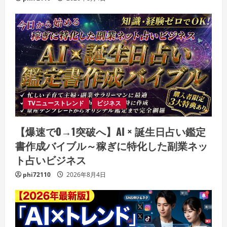
TVニューストレンド
ビジネス
【爆速で0→1突破へ】AI × 誕生日占い鑑定
書作成バイブル～稼ぎに特化した副業ネッ
ト占いビジネス
phi72110
2026年8月4日