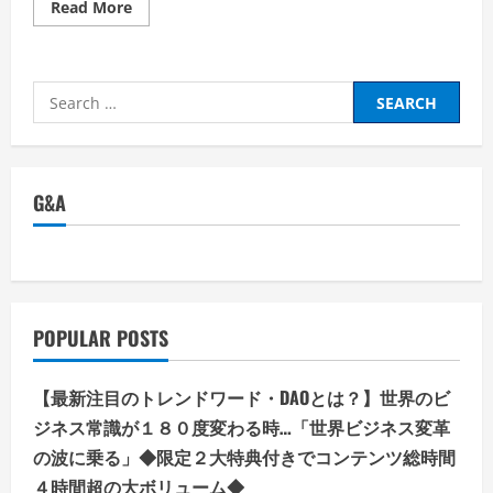
Read
Read More
more
about
【ト
ラ
ベ
Search
リ
ス
for:
ト】
株
式
会
社
G&A
ア
ッ
プ
ル
ワ
ー
ル
ド
国
POPULAR POSTS
内
格
安
航
【最新注目のトレンドワード・DAOとは？】世界のビ
空
券・
ジネス常識が１８０度変わる時…「世界ビジネス変革
LCC
の
の波に乗る」◆限定２大特典付きでコンテンツ総時間
比
４時間超の大ボリューム◆
較・