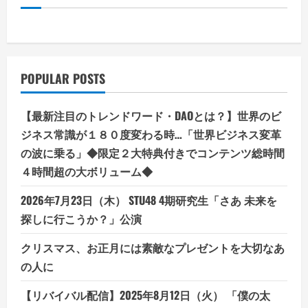
「魅
せ
る、
輝
く、
グ
ラ
ビ
POPULAR POSTS
ア
の
世
界
【最新注目のトレンドワード・DAOとは？】世界のビ
へ！」
ジネス常識が１８０度変わる時…「世界ビジネス変革
の波に乗る」◆限定２大特典付きでコンテンツ総時間
４時間超の大ボリューム◆
2026年7月23日（木） STU48 4期研究生「さあ 未来を
探しに行こうか？」公演
クリスマス、お正月には素敵なプレゼントを大切なあ
の人に
【リバイバル配信】2025年8月12日（火） 「僕の太