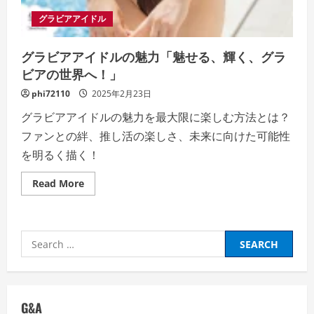
グラビアアイドル
グラビアアイドルの魅力「魅せる、輝く、グラ
ビアの世界へ！」
phi72110
2025年2月23日
グラビアアイドルの魅力を最大限に楽しむ方法とは？
ファンとの絆、推し活の楽しさ、未来に向けた可能性
を明るく描く！
Read
Read More
more
about
グ
ラ
ビ
Search
ア
ア
for:
イ
ド
ル
の
魅
G&A
力