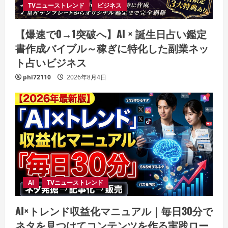
TVニューストレンド
ビジネス
【爆速で0→1突破へ】AI × 誕生日占い鑑定
書作成バイブル～稼ぎに特化した副業ネッ
ト占いビジネス
phi72110
2026年8月4日
AI
TVニューストレンド
AI×トレンド収益化マニュアル｜毎日30分で
ネタを見つけてコンテンツを作る実践ロー