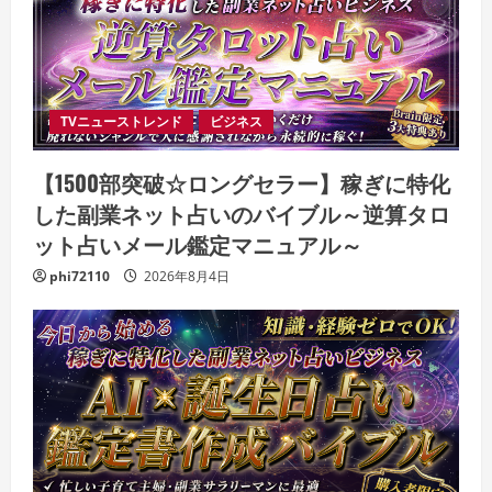
TVニューストレンド
ビジネス
【1500部突破☆ロングセラー】稼ぎに特化
した副業ネット占いのバイブル～逆算タロ
ット占いメール鑑定マニュアル～
phi72110
2026年8月4日