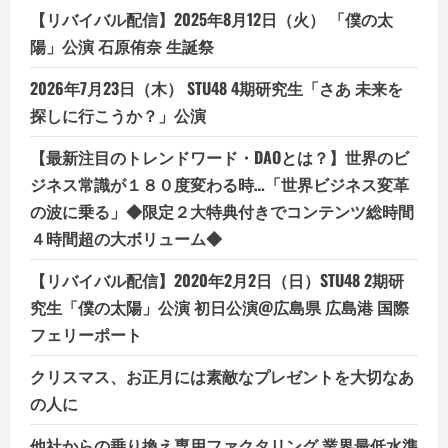
リ
【リバイバル配信】2025年8月12日（火） 「僕の太
ッ
ト
陽」公演 石原侑奈 生誕祭
と
デ
メ
2026年7月23日（木） STU48 4期研究生「さあ 未来を
リ
ッ
探しに行こうか？」公演
ト
は
ど
【最新注目のトレンドワード・DAOとは？】世界のビ
う
ジネス常識が１８０度変わる時…「世界ビジネス変革
な
の？
の波に乗る」◆限定２大特典付きでコンテンツ総時間
【徹
底
４時間超の大ボリューム◆
解
説】
【リバイバル配信】2020年2月2日（日）STU48 2期研
究生「僕の太陽」公演 初日公演@広島県 広島港 国際
フェリーポート
クリスマス、お正月には素敵なプレゼントを大切なあ
の人に
他社からの乗り換え専用ファクタリング 業界最低水準