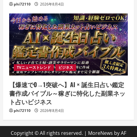
phi72110
2026年8月4日
TVニューストレンド
ビジネス
【爆速で0→1突破へ】AI × 誕生日占い鑑定
書作成バイブル～稼ぎに特化した副業ネッ
ト占いビジネス
phi72110
2026年8月4日
Copyright © All rights reserved.
|
MoreNews
by AF