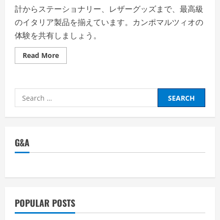
計からステーショナリー、レザーグッズまで、最高級
のイタリア製品を揃えています。カンポマルツィオの
体験を共有しましょう。
Read
Read More
more
about
カ
ン
ポ
Search
マ
ル
for:
ツ
ィ
オ
の
評
G&A
判、
良
い
口
コ
ミ、
悪
い
口
POPULAR POSTS
コ
ミ、
メ