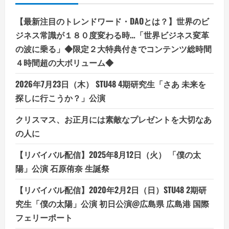
と
未
来
【最新注目のトレンドワード・DAOとは？】世界のビ
へ
の
ジネス常識が１８０度変わる時…「世界ビジネス変革
一
歩
の波に乗る」◆限定２大特典付きでコンテンツ総時間
４時間超の大ボリューム◆
2026年7月23日（木） STU48 4期研究生「さあ 未来を
探しに行こうか？」公演
クリスマス、お正月には素敵なプレゼントを大切なあ
の人に
【リバイバル配信】2025年8月12日（火） 「僕の太
陽」公演 石原侑奈 生誕祭
【リバイバル配信】2020年2月2日（日）STU48 2期研
究生「僕の太陽」公演 初日公演@広島県 広島港 国際
フェリーポート