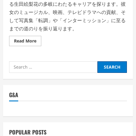
る生田絵梨花の多岐にわたるキャリアを探ります。彼
女のミュージカル、映画、テレビドラマへの貢献、そ
して写真集「転調」や「インターミッション」に至る
までの道のりを振り返ります。
Read
Read More
more
about
「多
才
な
Search
ス
テ
for:
ー
ジ
の
星」
生
G&A
田
絵
梨
花：
輝
か
し
い
経
POPULAR POSTS
歴