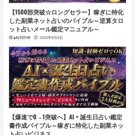
【1500部突破☆ロングセラー】稼ぎに特化
した副業ネット占いのバイブル～逆算タロ
ット占いメール鑑定マニュアル～
phi72110
2026年8月4日
TVニューストレンド
ビジネス
【爆速で0→1突破へ】AI × 誕生日占い鑑定
書作成バイブル～稼ぎに特化した副業ネッ
ト占いビジネス