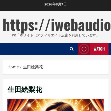
Skip
2026年8月7日
to
https://iwebaudio
content
PR「本サイトはアフィリエイト広告を利用しています」
WATCH
Primary
Menu
Home
生田絵梨花
生田絵梨花