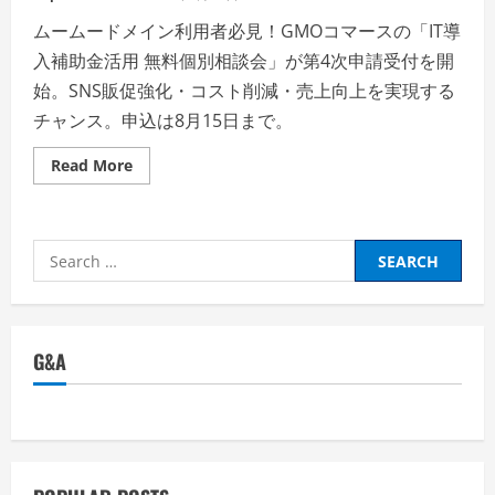
ムームードメイン利用者必見！GMOコマースの「IT導
入補助金活用 無料個別相談会」が第4次申請受付を開
始。SNS販促強化・コスト削減・売上向上を実現する
チャンス。申込は8月15日まで。
Read
Read More
more
about
【ム
ー
ム
Search
ー
ド
for:
メ
イ
ン
×GMO
コ
G&A
マ
ー
ス】
SNS
販
促
で
売
上