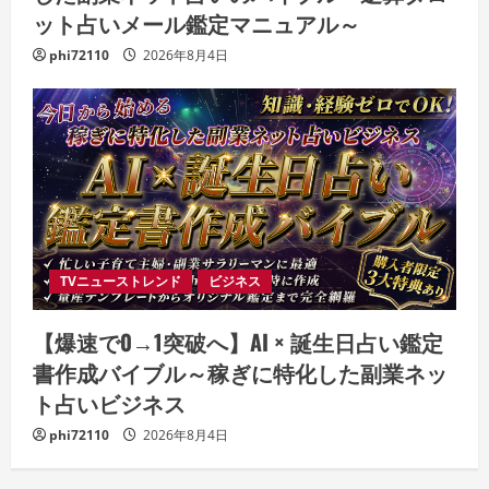
ット占いメール鑑定マニュアル～
phi72110
2026年8月4日
TVニューストレンド
ビジネス
【爆速で0→1突破へ】AI × 誕生日占い鑑定
書作成バイブル～稼ぎに特化した副業ネッ
ト占いビジネス
phi72110
2026年8月4日