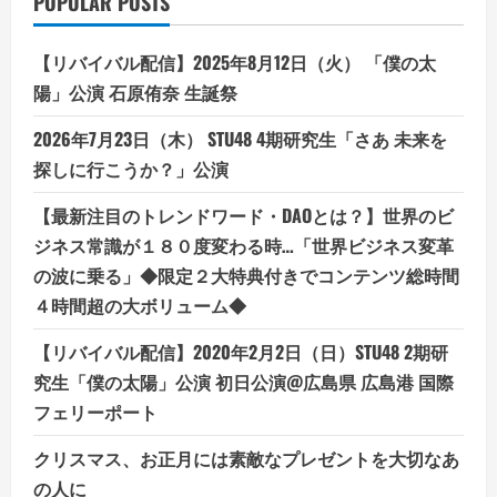
POPULAR POSTS
UP！
IT
導
入
【リバイバル配信】2025年8月12日（火） 「僕の太
補
助
陽」公演 石原侑奈 生誕祭
金
活
用
2026年7月23日（木） STU48 4期研究生「さあ 未来を
無
料
探しに行こうか？」公演
個
別
相
【最新注目のトレンドワード・DAOとは？】世界のビ
談
ジネス常識が１８０度変わる時…「世界ビジネス変革
会
【第
の波に乗る」◆限定２大特典付きでコンテンツ総時間
4
次
４時間超の大ボリューム◆
申
請】
【リバイバル配信】2020年2月2日（日）STU48 2期研
究生「僕の太陽」公演 初日公演@広島県 広島港 国際
フェリーポート
クリスマス、お正月には素敵なプレゼントを大切なあ
の人に