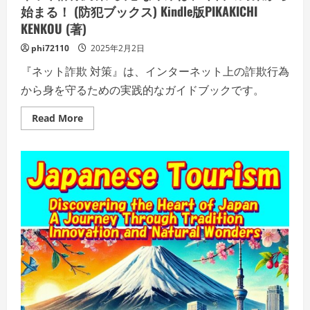
始まる！ (防犯ブックス) Kindle版PIKAKICHI
KENKOU (著)
phi72110
2025年2月2日
『ネット詐欺 対策』は、インターネット上の詐欺行為
から身を守るための実践的なガイドブックです。
Read
Read More
more
about
ネ
ッ
ト
詐
欺
対
策:
安
心
な
未
来
は、
今
日
の
対