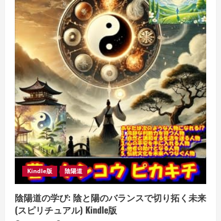
達
成
ガ
イ
ド
Kindle
版
PIKAKICHI
KENKOU
(著)
Kindle版
陰陽道
陰陽道の学び: 陰と陽のバランスで切り拓く未来
(スピリチュアル) Kindle版