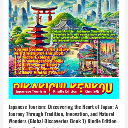
策
か
ら
始
ま
る！
(防
犯
ブ
ッ
ク
ス)
Kindle
版
PIKAKICHI
KENKOU
(著)
Japanese Tourism
Kindle Edition
Kindle版
Japanese Tourism: Discovering the Heart of Japan: A
Journey Through Tradition, Innovation, and Natural
Wonders (Global Discoveries Book 1) Kindle Edition