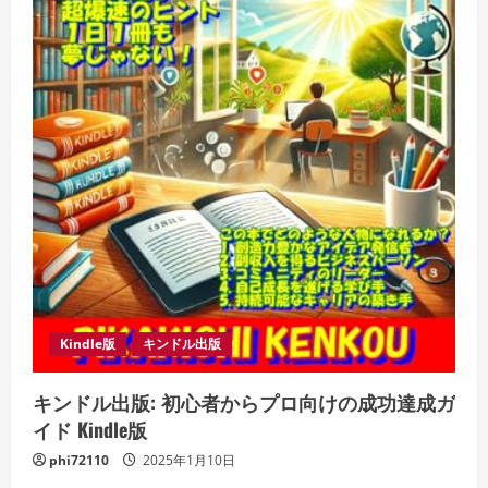
し
よ
う！
驚
き
と
感
動
の
旅
が
あ
な
た
を
待
っ
て
い
る！
Kindle
版
ケ
Kindle版
キンドル出版
ン
コ
ウ
キンドル出版: 初心者からプロ向けの成功達成ガ
ピ
カ
イド Kindle版
キ
チ
phi72110
2025年1月10日