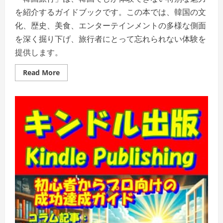
を紹介するガイドブックです。この本では、韓国の文
化、歴史、美食、エンターテインメントの多様な側面
を深く掘り下げ、旅行者にとって忘れられない体験を
提供します。
Read
Read More
more
about
韓
国
旅
行:
韓
国
で
し
か
で
き
な
い
特
別
な
体
験
を