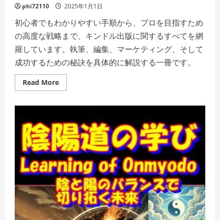
phi72110
2025年1月1日
初心者でもわかりやすい手順から、プロを目指すため
の高度な戦略まで、キンドル出版に関するすべてを網
羅しています。執筆、編集、マーケティング、そして
成功するための秘訣を具体的に解説する一冊です。
Read
Read More
more
about
キ
ン
ド
ル
出
版:
初
心
者
か
ら
プ
ロ
向
け
の
成
功