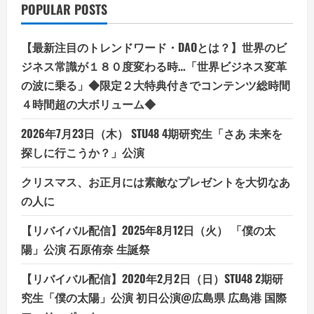
く
POPULAR POSTS
未
来
(ス
ピ
【最新注目のトレンドワード・DAOとは？】世界のビ
リ
チ
ジネス常識が１８０度変わる時…「世界ビジネス変革
ュ
ア
の波に乗る」◆限定２大特典付きでコンテンツ総時間
ル)
４時間超の大ボリューム◆
Kindle
版
2026年7月23日（木） STU48 4期研究生「さあ 未来を
探しに行こうか？」公演
クリスマス、お正月には素敵なプレゼントを大切なあ
の人に
【リバイバル配信】2025年8月12日（火） 「僕の太
陽」公演 石原侑奈 生誕祭
【リバイバル配信】2020年2月2日（日）STU48 2期研
究生「僕の太陽」公演 初日公演@広島県 広島港 国際