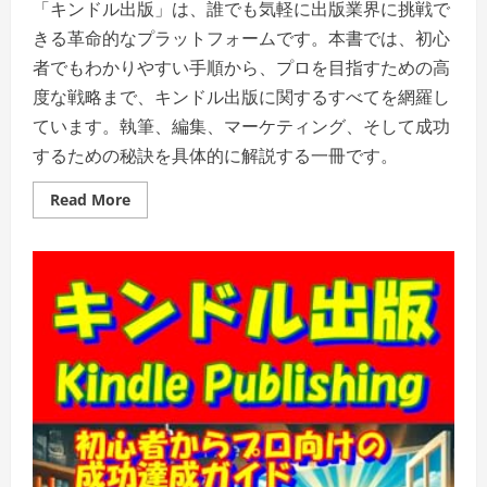
「キンドル出版」は、誰でも気軽に出版業界に挑戦で
きる革命的なプラットフォームです。本書では、初心
者でもわかりやすい手順から、プロを目指すための高
度な戦略まで、キンドル出版に関するすべてを網羅し
ています。執筆、編集、マーケティング、そして成功
するための秘訣を具体的に解説する一冊です。
Read
Read More
more
about
キ
ン
ド
ル
出
版:
初
心
者
か
ら
プ
ロ
向
け
の