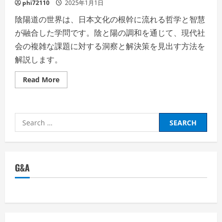
phi72110
2025年1月1日
陰陽道の世界は、日本文化の根幹に流れる哲学と智慧
が融合した学問です。陰と陽の調和を通じて、現代社
会の複雑な課題に対する洞察と解決策を見出す方法を
解説します。
Read
Read More
more
about
陰
陽
道
Search
の
学
for:
び:
陰
と
陽
の
G&A
バ
ラ
ン
ス
で
切
り
拓