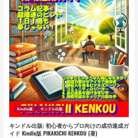
成
功
達
成
ガ
イ
ド Kindle
版
Kindle版
キンドル出版
キンドル出版: 初心者からプロ向けの成功達成ガ
イド Kindle版 PIKAKICHI KENKOU (著)