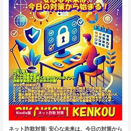
分
の
言
葉
で
人
生
が
変
わ
る
実
践
ガ
イ
ド
Kindle版
ネット詐欺 対策
ネット詐欺対策: 安心な未来は、今日の対策から