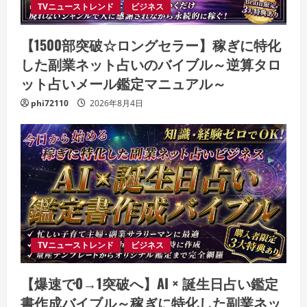
TVニューストレンド
ビジネス
【1500部突破☆ロングセラー】稼ぎに特化
した副業ネット占いのバイブル～逆算タロ
ット占いメール鑑定マニュアル～
phi72110
2026年8月4日
TVニューストレンド
ビジネス
【爆速で0→1突破へ】AI × 誕生日占い鑑定
書作成バイブル～稼ぎに特化した副業ネッ