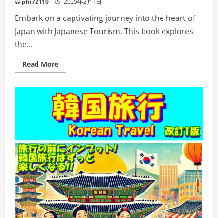
phi72110
2025年2月1日
Embark on a captivating journey into the heart of
Japan with Japanese Tourism. This book explores
the...
Read
Read More
more
about
Japanese
Tourism:
Discovering
the
Heart
of
Japan:
A
Journey
Through
Tradition,
Innovation,
and
Natural
Wonders
(Global
Discoveries
Book
1)
Kindle