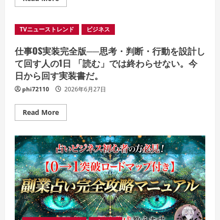
more
量
about
産
2026
術』
年
TVニューストレンド
ビジネス
6
月
27
仕事OS実装完全版──思考・判断・行動を設計し
日
（土）
て回す人の1日 「読む」では終わらせない。今
STU48
日から回す実装書だ。
4
期
研
phi72110
2026年6月27日
究
生
「さ
Read
Read More
あ
more
未
about
来
仕
を
事
探
OS
し
実
に
装
行
完
こ
全
う
版
か？」
──
公
思
演
考・
判
断・