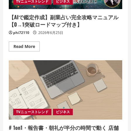
行
TVニューストレンド
ビジネス
動
を
設
【AIで鑑定作成】副業占い完全攻略マニュアル
計
し
【0→1突破ロードマップ付き】
て
回
phi72110
2026年6月25日
す
人
の
1
Read
Read More
日
more
「読
about
む」
【AI
で
で
は
鑑
終
定
わ
作
ら
成】
せ
副
な
業
い。
占
今
い
日
完
か
全
ら
攻
回
略
TVニューストレンド
ビジネス
す
マ
実
ニ
装
ュ
# 1on1・報告書・朝礼が半分の時間で動く 店舗
書
ア