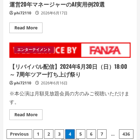
だ。
ル
運営20年マネージャーのAI実用例20選
【0→1
突
phi72110
2026年6月17日
破
ロ
ー
ド
Read
Read More
マ
more
ッ
about
プ
#
付
1on1・
き】
報
エンターテイメント
告
書・
朝
【リバイバル配信】2024年6月30日（日）18:00
礼
が
～ 7周年ツアー打ち上げ祭り
半
分
phi72110
2026年6月16日
の
時
※本公演は月額見放題会員の方のみご視聴いただけま
間
で
す。
動
く
店
Read
Read More
舗
more
運
about
営
【リ
20
Posts
バ
年
Previous
1
2
3
4
5
6
7
…
436
イ
マ