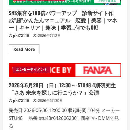
SNS集客を100倍パワーアップ 診断サイト作
成“超”かんたんマニュアル 恋愛｜美容｜マネ
ー｜キャリア｜趣味｜学習…何でもOK!
phi72110
2026年7月2日
Read
Read More
more
about
SNS
集
客
エンターテイメント
を
100
倍
2026年6月28日（日）12:30～ STU48 4期研究生
パ
ワ
「さあ 未来を探しに行こうか？」公演
ー
ア
phi72110
2026年6月30日
ッ
プ
発売日 2026-06-30 12:00:00 収録時間 104分 メーカー
診
断
STU48 品番 stu48r6426062801 価格 ￥- DMMで見
サ
イ
る
ト