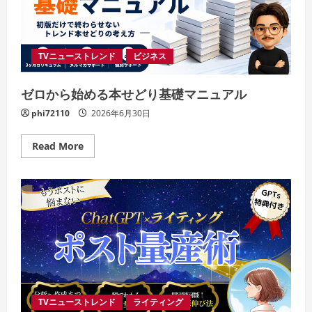
も
～
演
OK!
STU48
4
期
研
究
TVニューストレンド
ビジネス
生
「さ
あ
ゼロから始める本せどり基礎マニュアル
未
来
を
phi72110
2026年6月30日
探
し
に
Read
Read More
行
more
こ
about
う
ゼ
か？」
ロ
公
か
演
ら
始
め
る
本
せ
ど
り
基
礎
マ
TVニューストレンド
ライティング
ニ