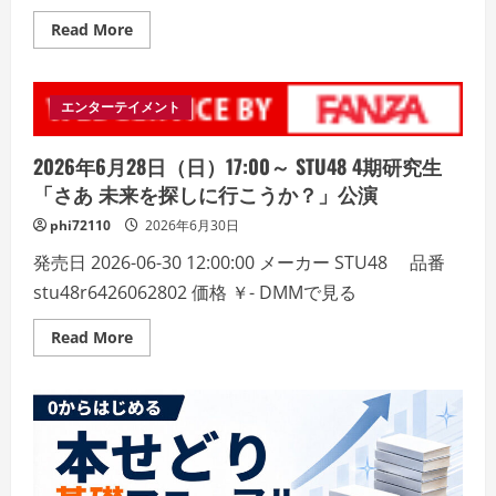
作
成“超”か
Read
Read More
ん
more
た
about
ん
2026
マ
年
ニ
6
エンターテイメント
ュ
月
ア
28
ル
日
恋
2026年6月28日（日）17:00～ STU48 4期研究生
（日）
愛
12:30
｜
「さあ 未来を探しに行こうか？」公演
～
美
STU48
容
phi72110
2026年6月30日
4
｜
期
マ
発売日 2026-06-30 12:00:00 メーカー STU48 品番
研
ネ
究
ー
stu48r6426062802 価格 ￥- DMMで見る
生
｜
「さ
キ
あ
ャ
Read
Read More
未
リ
more
来
ア
about
を
｜
2026
探
趣
年
し
味
6
に
｜
月
行
学
28
こ
習…
日
う
何
（日）
か？」
で
17:00
公