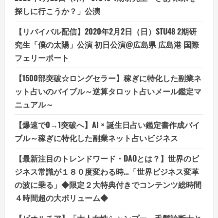
探しに行こうか？」公演
【リバイバル配信】2020年2月2日（日）STU48 2期研
究生「僕の太陽」公演 初日公演@広島県 広島港 国際
フェリーポート
【1500部突破☆ロングセラー】稼ぎに特化した副業ネ
ット占いのバイブル～逆算タロット占いメール鑑定マ
ニュアル～
【爆速で0→1突破へ】AI × 誕生日占い鑑定書作成バイ
ブル～稼ぎに特化した副業ネット占いビジネス
【最新注目のトレンドワード・DAOとは？】世界のビ
ジネス常識が１８０度変わる時…「世界ビジネス変革
の波に乗る」◆限定２大特典付きでコンテンツ総時間
４時間超の大ボリューム◆
【ビオルチア】「大人女性シャンプー」毛髪診断士と