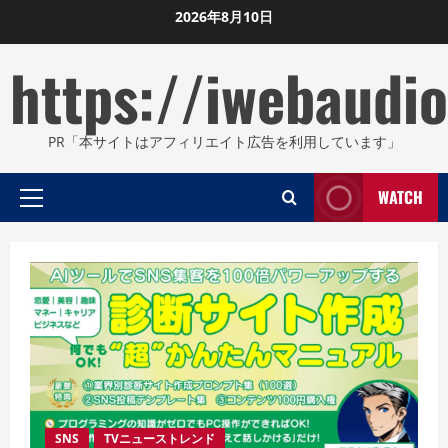
Skip
2026年8月10日
to
https://iwebaudio
content
PR「本サイトはアフィリエイト広告を利用しています」
WATCH
Primary
Menu
SNS
TVニューストレンド