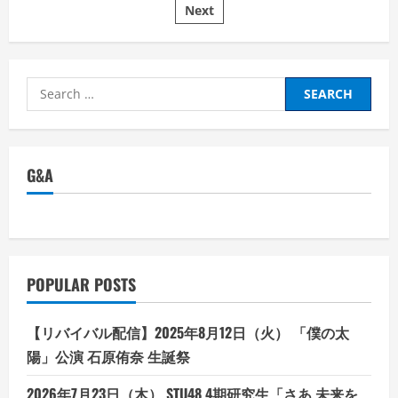
バ
ネ
Next
pagination
ル
ー
配
ジ
信】
ャ
2024
ー
年
の
6
AI
Search
月
実
30
用
for:
日
例
（日）
20
18:00
選
～
7
G&A
周
年
ツ
ア
ー
打
ち
上
げ
POPULAR POSTS
祭
り
【リバイバル配信】2025年8月12日（火） 「僕の太
陽」公演 石原侑奈 生誕祭
2026年7月23日（木） STU48 4期研究生「さあ 未来を