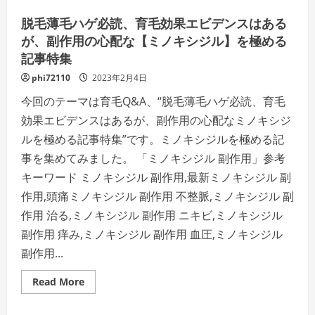
ン
ヘ
脱毛薄毛ハゲ必読、育毛効果エビデンスはある
ッ
ド」
が、副作用の心配な【ミノキシジル】を極める
を
記事特集
極
め
る！
phi72110
2023年2月4日
今回のテーマは育毛Q&A、“脱毛薄毛ハゲ必読、育毛
効果エビデンスはあるが、副作用の心配なミノキシジ
ルを極める記事特集”です。ミノキシジルを極める記
事を集めてみました。 「ミノキシジル 副作用」参考
キーワード ミノキシジル 副作用,最新ミノキシジル 副
作用,頭痛ミノキシジル 副作用 不整脈,ミノキシジル 副
作用 治る,ミノキシジル 副作用 ニキビ,ミノキシジル
副作用 痒み,ミノキシジル 副作用 血圧,ミノキシジル
副作用...
Read
Read More
more
about
脱