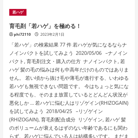
about
津
波
若ハゲ
観
測、
津
育毛剤「若ハゲ」を極める！
波
避
phi72110
2023年2月1日
難、
津
「若ハゲ」の検索結果 77 件 若ハゲが気になるならナ
波
逃
ノインパクトを試してみよう 2020/05/06 –ナノイン
げ
て、
パクト, 育毛剤注文・購入の仕方 ナノインパクト, 若
津
波
ハゲ 髪の毛の悩みは何も中高年だけのものではありま
警
報、
せん。 若い頃から抜け毛や薄毛が進行する、いわゆる
EVACUATE!
予
若ハゲも無視できない問題です。 今はちょっと気にな
想
高
る程度でも、そのまま放置しているとどんどん状況が
さ
３
悪化しか … 若ハゲに悩む人はリゾゲイン(RHIZOGAIN)
m⁉
を試してみよう 2018/04/25 –リゾゲイン
(RHIZOGAIN), 育毛剤配合成分 リゾゲイン, 若ハゲ 髪
のボリュームが衰えるはずのない年齢であるにも関わ
らず、若ハゲに悩んでいる人は結構多いです。 まだま