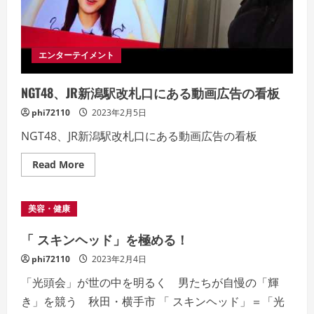
エンターテイメント
NGT48、JR新潟駅改札口にある動画広告の看板
phi72110
2023年2月5日
NGT48、JR新潟駅改札口にある動画広告の看板
Read
Read More
more
about
NGT48、
JR
美容・健康
新
潟
駅
「 スキンヘッド」を極める！
改
札
phi72110
2023年2月4日
口
に
「光頭会」が世の中を明るく 男たちが自慢の「輝
あ
る
き」を競う 秋田・横手市 「 スキンヘッド」＝「光
動
画