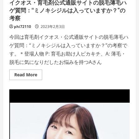
イクオス・育毛剤公式通販サイトの脱毛薄毛ハ
ル】
ゲ
を
必
ゲ質問：“ミノキシジルは入っていますか？”の
極
読、
め
考察
育
る
毛
記
効
phi72110
2023年2月3日
事
果
特
の
今回は育毛剤イクオス・公式通販サイトの脱毛薄毛ハ
集
証
拠、
ゲ質問：“ミノキシジルは入っていますか？”の考察で
根
拠
す。＊登場人物 P: 育毛お助け人ピカキチ、A: 薄毛・
で
あ
脱毛に気になりだしたお悩みを持つAさん
る
『エ
ビ
Read
Read More
デ
more
ン
about
ス』
イ
を
ク
理
オ
解
ス・
す
育
る
毛
た
剤
め
公
の
式
記
通
事
販
特
サ
集