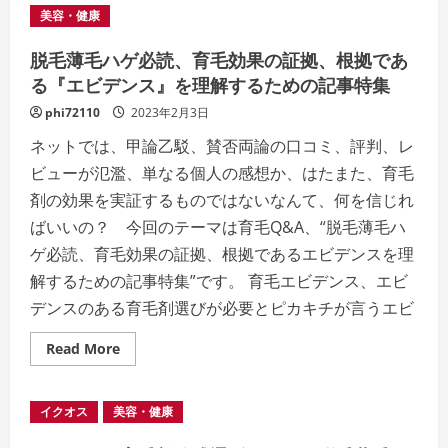
毛
美容・健康
薄
毛
ハ
脱毛薄毛ハゲ必読、育毛効果の証拠、根拠であ
ゲ
必
る『エビデンス』を理解するための記事特集
読、
育
phi72110
2023年2月3日
毛
効
ネットでは、甲論乙駁、賛否両論の口コミ、評判、レ
果
エ
ビューが氾濫、単なる個人の感想か、はたまた、育毛
ビ
デ
剤の効果を実証するものではないなんて、何を信じれ
ン
ス
ばいいの？ 今回のテーマは育毛Q&A、“脱毛薄毛ハ
は
あ
ゲ必読、育毛効果の証拠、根拠であるエビデンスを理
る
が、
解するための記事特集”です。 育毛エビデンス、エビ
副
作
デンスのある育毛剤選びが必要とピカキチが言うエビ
用
の
心
Read
Read More
配
more
な
about
【ミ
脱
ノ
毛
イクオス
美容・健康
キ
薄
シ
毛
ジ
ハ