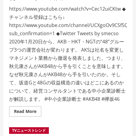
す
る
https://www.youtube.com/watch?v=Cec12uiCKtw ◆
と
チャンネル登録はこちら↓
https://www.youtube.com/channel/UCXgoOv9CSf5QY
sub_confirmation=1 ◆Twitter Tweets by smecso
2020年1月20日から、AKB・HKT・NGTの“48”グルー
プ3つの運営会社が変わります。 AKSは社名を変更し
マネジメント業務から撤退を発表しました。つまり、
秋元康さんがAKB48から手を引くことを意味します。
なぜ秋元康さんがAKB48から手を引いたのか。そし
て、坂道Gと48Gの収益構造の違いはどこにあるのか
について、経営コンサルタントである中小企業診断士
が解説します。 #中小企業診断士 #AKB48 #欅坂46
Read
Read More
more
about
【儲
か
TVニューストレンド
る