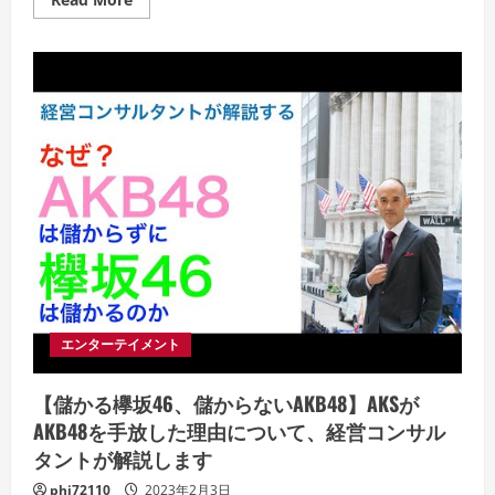
more
about
SKE48
の
須
田
亜
香
里
が
悲
報
と
銘
打
ち
衝
撃
告
白
個
性
エンターテイメント
心
理
學
【儲かる欅坂46、儲からないAKB48】AKSが
（動
物
AKB48を手放した理由について、経営コンサル
占
い）
タントが解説します
で
鑑
phi72110
2023年2月3日
定