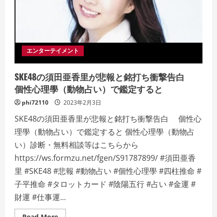
イ
ト
の
脱
毛
薄
毛
ハ
エンターテイメント
ゲ
質
問：“ミ
SKE48の須田亜香里が悲報と銘打ち衝撃告白
ノ
キ
個性心理學（動物占い）で鑑定すると
シ
ジ
ル
phi72110
2023年2月3日
は
入
SKE48の須田亜香里が悲報と銘打ち衝撃告白 個性心
っ
て
理學（動物占い）で鑑定すると 個性心理學（動物占
い
ま
い）診断・無料相談等はこちらから
す
か？”の
https://ws.formzu.net/fgen/S91787899/ #須田亜香
考
里 #SKE48 #悲報 #動物占い #個性心理學 #四柱推命 #
察
子平推命 #タロットカード #陰陽五行 #占い #金運 #
財運 #仕事運...
Read
Read More