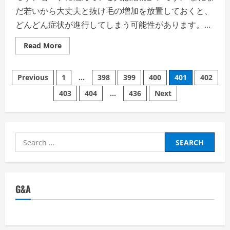
だ若いから大丈夫と抜け毛の増加を放置しておくと、
どんどん症状が進行してしまう可能性があります。...
Read
Read More
more
about
育
Posts
毛
Previous
1
…
398
399
400
401
402
剤
「若
403
404
…
436
Next
pagination
ハ
ゲ」
を
極
め
る！
Search
for:
G&A