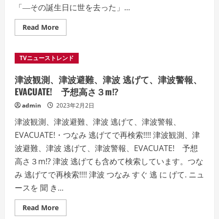
が
「―その誕生日に世を去った」...
解
説
し
Read
Read More
ま
more
す
about
大
阪
TVニューストレンド
ビ
ル
火
津波観測、津波避難、津波 逃げて、津波警報、
災
死
EVACUATE! 予想高さ３m⁉
者
**
admin
2023年2月2日
人、
心
津波観測、津波避難、津波 逃げて、津波警報、
肺
停
EVACUATE!・つなみ 逃げてで再検索!!!! 津波観測、津
止
***
波避難、津波 逃げて、津波警報、EVACUATE! 予想
人、
男
高さ３m⁉ 津波 逃げても含めて検索しています。つな
が
火
み 逃げてで再検索!!!! 津波 つなみ すぐ 逃 に げて. ニュ
を
付
ースを 聞 き...
け
た！？
Read
Read More
more