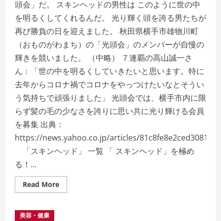
頭会」だ。 スキンヘッドの男性は このように世の中
広
告
を明るくしてくれるんだ。 光り輝く頭を誇る男たちが
の
看
再び勝負の日を迎えました。 秋田県横手市雄物川町
板
（おものがわまち）の「光頭会」のメンバーが自慢の
輝きを競いました。 （中略） ７連覇の高山誠一さ
ん：「世の中を明るくしていきたいと思います。特に
去年からコロナ禍でコロナをやっつけたいなとそうい
う気持ちで頑張りました」 光頭会では、横手市内に限
らず髪の毛の少なさを誇りに思い共に光り輝ける会員
を募集 出典：
https://news.yahoo.co.jp/articles/81c8fe8e2ced3081
「スキンヘッド」 一覧 「 スキンヘッド」を極め
る！...
Read
Read More
more
about
「
ス
美容・健康
キ