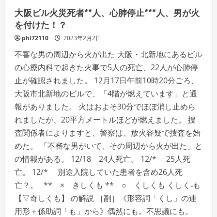
欅
坂
大阪ビル火災死者**人、心肺停止***人、男が火
46、
儲
を付けた！？
か
ら
phi72110
2023年2月2日
な
い
不審な男の周辺から火が出た 大阪・北新地にあるビル
AKB48】
AKS
の心療内科で起きた火事で5人の死亡、22人が心肺停
が
AKB48
止が確認されました。 12月17日午前10時20分ごろ、
を
手
大阪市北新地のビルで、「4階が燃えています」と通
放
し
報がありました。 火はおよそ30分でほぼ消し止めら
た
理
れましたが、20平方メートルほどが燃えました。 捜
由
に
査関係者によりますと、警察は、放火容疑で捜査を始
つ
い
めた。 「不審な男がいて、その周辺から火が出た」と
て、
経
の情報がある。 12/18 24人死亡。 12/* 25人死
営
コ
亡。 12/* 別途入院していた患者を含め26人死
ン
サ
亡？。 ** × きしくも ** ○ くしくも くしく‐も
ル
【▽奇しくも】 の解説 ［副］《形容詞「くし」の連
タ
ン
用形＋係助詞「も」から》偶然にも。不思議にも。
ト