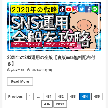
次
世
代
ト
レ
ン
ド
を
知
ら
な
け
れ
ば、
TVニューストレンド
ブログ・メディア運営
あ
な
た
2021年のSNS運用の全般【裏版note無料配布付
の
ビ
き】
ジ
ネ
phi72110
2021年10月30日
ス
は
没
落
Read
Read More
す
more
る
about
【NFT
2021
Posts
と
年
Previous
1
…
431
432
433
434
435
暗
の
号
SNS
436
Next
pagination
資
運