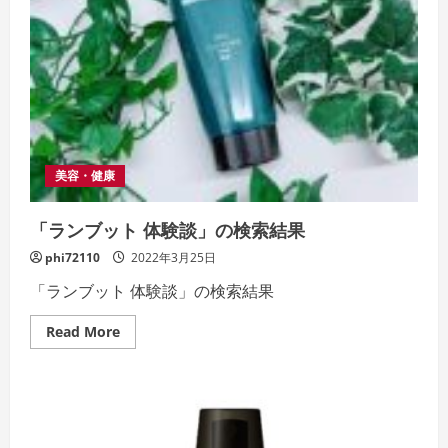
美容・健康
「ランブット 体験談」の検索結果
phi72110
2022年3月25日
「ランブット 体験談」の検索結果
Read
Read More
more
about
「ラ
ン
ブ
ッ
ト
体