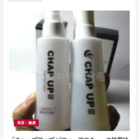
about
[リ
デ
ン
使
用
方
法]
検
索
結
果
美容・健康