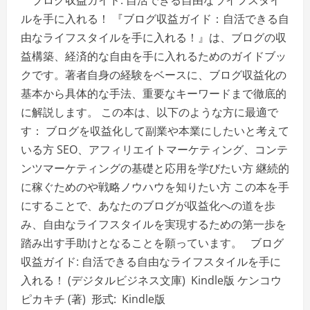
式
ルを手に入れる！ 『ブログ収益ガイド：自活できる自
会
社/
由なライフスタイルを手に入れる！』は、ブログの収
男
性
益構築、経済的な自由を手に入れるためのガイドブッ
肌
ス
クです。著者自身の経験をベースに、ブログ収益化の
キ
ン
基本から具体的な手法、重要なキーワードまで徹底的
ケ
ア
に解説します。 この本は、以下のような方に最適で
す： ブログを収益化して副業や本業にしたいと考えて
いる方 SEO、アフィリエイトマーケティング、コンテ
ンツマーケティングの基礎と応用を学びたい方 継続的
に稼ぐためのや戦略ノウハウを知りたい方 この本を手
にすることで、あなたのブログが収益化への道を歩
み、自由なライフスタイルを実現するための第一歩を
踏み出す手助けとなることを願っています。 ブログ
収益ガイド: 自活できる自由なライフスタイルを手に
入れる！ (デジタルビジネス文庫) Kindle版 ケンコウ
ピカキチ (著) 形式: Kindle版