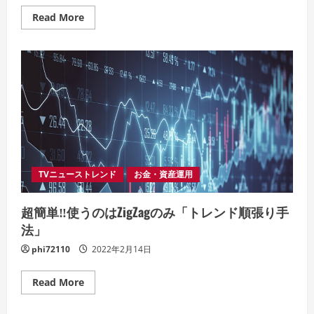
Read
Read More
more
about
ト
レ
ン
ド
ブ
ロ
グ
の
書
き
方
｜
初
心
TVニューストレンド
お金・資産運用
者
が
最
超簡単‼使うのはZigZagのみ「トレンド順張り手
短
で
法」
月
収
phi72110
2022年2月14日
5
万
～
20
Read
Read More
万
more
円
about
を
超