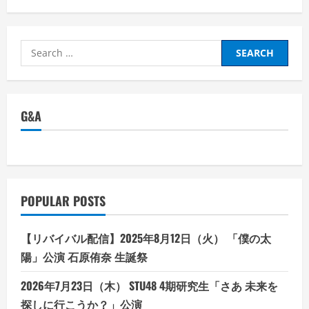
産
用
と
の
メ
全
タ
般
バ
【裏
Search
ー
版
ス
note
for:
の
無
全
料
容
配
解
布
明
付
G&A
】
き】
【ビ
ッ
ト
コ
イ
ン
相
場
POPULAR POSTS
を
読
み
稼
【リバイバル配信】2025年8月12日（火） 「僕の太
ぐ
裏
陽」公演 石原侑奈 生誕祭
技】
「金
融・
2026年7月23日（木） STU48 4期研究生「さあ 未来を
経
済
探しに行こうか？」公演