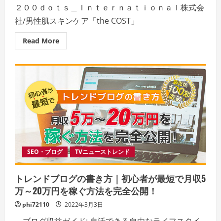
お
２００ｄｏｔｓ＿Ｉｎｔｅｒｎａｔｉｏｎａｌ株式会
さ
か
社/男性肌スキンケア「the COST」
な
料
理
Read
Read More
の
more
定
about
期
「the
便
COST」
２
０
０
ｄ
ｏ
ｔ
ｓ
＿
Ｉ
ｎ
ｔ
ｅ
SEO・ブログ
TVニューストレンド
ｒ
ｎ
ａ
トレンドブログの書き方｜初心者が最短で月収5
ｔ
ｉ
万～20万円を稼ぐ方法を完全公開！
ｏ
ｎ
phi72110
2022年3月3日
ａ
ｌ
株
ブログ収益ガイド: 自活できる自由なライフスタイ