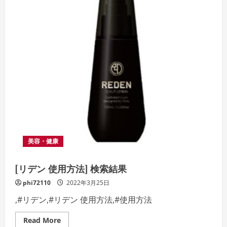
験
談」
の
検
索
結
果
美容・健康
[リデン 使用方法] 検索結果
phi72110
2022年3月25日
,#リデン,#リデン 使用方法,#使用方法
Read
Read More
more