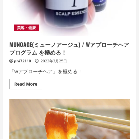
美容・健康
MUNOAGE(ミューノアージュ) / Wアプローチヘア
プログラム を極める！
phi72110
2022年3月25日
「wアプローチヘア」を極める！
Read
Read More
more
about
MUNOAGE(ミ
ュ
ー
ノ
ア
ー
ジ
ュ)
/
W