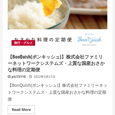
ア
プ
ロ
ー
チ
ヘ
ア
プ
ロ
グ
ラ
ム
旅行・グルメ
を
極
め
る！
【BonQuish(ボンキッシュ)】株式会社ファミリ
ーネットワークシステムズ・上質な国産おさか
な料理の定期便
phi72110
2022年3月21日
【BonQuish(ボンキッシュ)】株式会社ファミリーネッ
トワークシステムズ・上質な国産おさかな料理の定期
便
Read
Read More
more