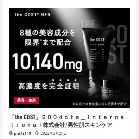
about
【BonQuish(ボ
ン
キ
ッ
シ
ュ)】
株
式
会
社
フ
ァ
ミ
リ
ー
ネ
ッ
ト
ワ
ー
ク
シ
美容・健康
ス
テ
ム
ズ・
「the COST」２００ｄｏｔｓ＿Ｉｎｔｅｒｎａ
上
質
ｔｉｏｎａｌ株式会社/男性肌スキンケア
な
国
phi72110
2022年3月21日
産