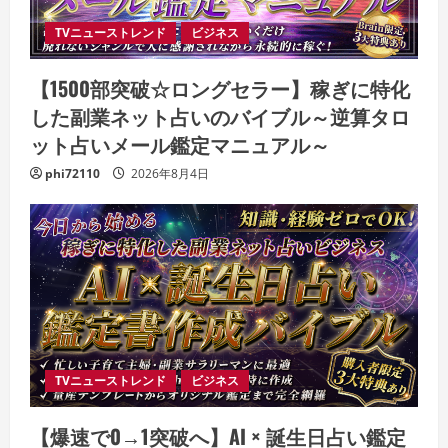
TVニューストレンド
ビジネス
【1500部突破☆ロングセラー】稼ぎに特化
した副業ネット占いのバイブル～逆算タロ
ット占いメール鑑定マニュアル～
phi72110
2026年8月4日
TVニューストレンド
ビジネス
【爆速で0→1突破へ】AI × 誕生日占い鑑定