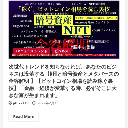
稼
簡
ぐ
単‼
方
使
法
う
を
の
完
は
全
ZigZag
公
の
開！
み
「ト
レ
ン
ド
TVニューストレンド
ビジネス
順
張
り
次世代トレンドを知らなければ、あなたのビジ
手
法」
ネスは没落する【NFTと暗号資産とメタバースの
全容解明 】【ビットコイン相場を読み稼ぐ裏
技】「金融・経済が変革する時、必ずそこに大
きな富が生まれます」
phi72110
2022年2月7日
Read
Read More
more
about