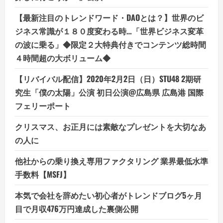
が
変
革
【最新注目のトレンドワード・DAOとは？】世界のビ
す
る
ジネス常識が１８０度変わる時…「世界ビジネス変革
時、
必
の波に乗る」◆限定２大特典付きでコンテンツ総時間
ず
そ
４時間超の大ボリューム◆
こ
に
大
【リバイバル配信】2020年2月2日（日）STU48 2期研
き
な
究生「僕の太陽」公演 初日公演@広島県 広島港 国際
富
フェリーポート
が
生
ま
クリスマス、お正月には素敵なプレゼントを大切なあ
れ
ま
の人に
す」
他社からの乗り換え専用ファクタリング 業界最低水準
手数料【MSFJ】
本気で会社を辞めたい初心者がトレンドブログ5ヶ月
目で月収476万円達成した裏側公開