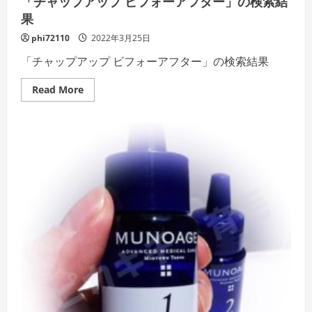
「チャップアップ ビフォーアフター」の検索結
果
phi72110
2022年3月25日
「チャップアップ ビフォーアフター」の検索結果
Read
Read More
more
about
「チ
ャ
ッ
プ
ア
ッ
プ
ビ
フ
ォ
ー
ア
フ
タ
ー」
の
検
索
結
果