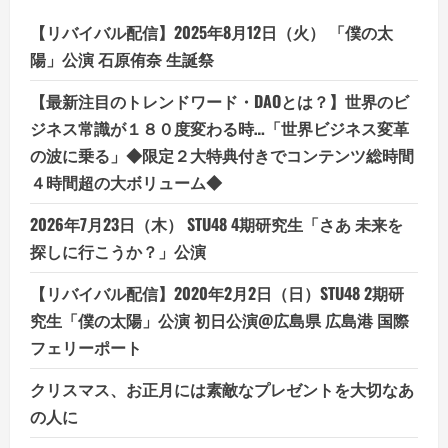
で
の
【リバイバル配信】2025年8月12日（火） 「僕の太
抵
抗
陽」公演 石原侑奈 生誕祭
【最新注目のトレンドワード・DAOとは？】世界のビ
ジネス常識が１８０度変わる時…「世界ビジネス変革
の波に乗る」◆限定２大特典付きでコンテンツ総時間
４時間超の大ボリューム◆
2026年7月23日（木） STU48 4期研究生「さあ 未来を
探しに行こうか？」公演
【リバイバル配信】2020年2月2日（日）STU48 2期研
究生「僕の太陽」公演 初日公演@広島県 広島港 国際
フェリーポート
クリスマス、お正月には素敵なプレゼントを大切なあ
の人に