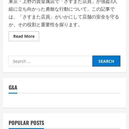
東京・上野の貴金属店で「さすまた店員」が強盗3人
組に立ち向かった勇敢な行動について。この記事で
は、「さすまた店員」がいかにして店舗の安全を守る
か、その役割と重要性を探ります。
Read
Read More
more
about
さ
す
ま
Search
た
店
for:
員
の
勇
気
と
G&A
機
転:
東
京
上
野
の
貴
金
POPULAR POSTS
属
店