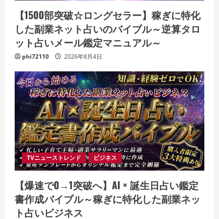
【1500部突破☆ロングセラー】稼ぎに特化
した副業ネット占いのバイブル～逆算タロ
ット占いメール鑑定マニュアル～
phi72110
2026年8月4日
TVニューストレンド
ビジネス
【爆速で0→1突破へ】AI × 誕生日占い鑑定
書作成バイブル～稼ぎに特化した副業ネッ
ト占いビジネス