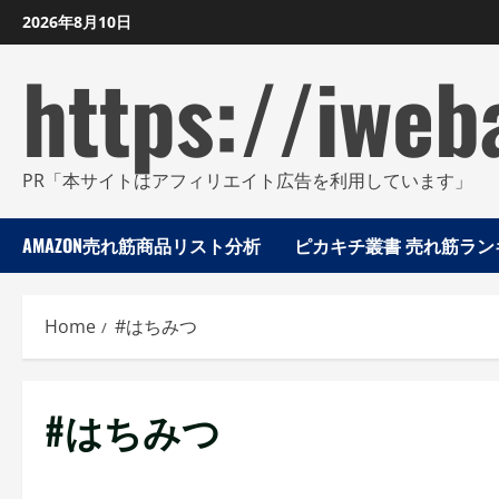
Skip
2026年8月10日
to
https://iweb
content
PR「本サイトはアフィリエイト広告を利用しています」
AMAZON売れ筋商品リスト分析
ピカキチ叢書 売れ筋ランキ
Home
#はちみつ
#はちみつ