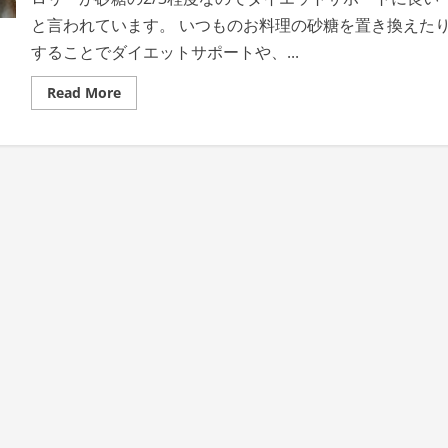
と言われています。 いつものお料理の砂糖を置き換えた
することでダイエットサポートや、...
Read
Read More
more
about
神
戸
養
蜂
場・
養
蜂
場
を
営
む
神
戸
養
蜂
場
が
厳
選
し
た
高
品