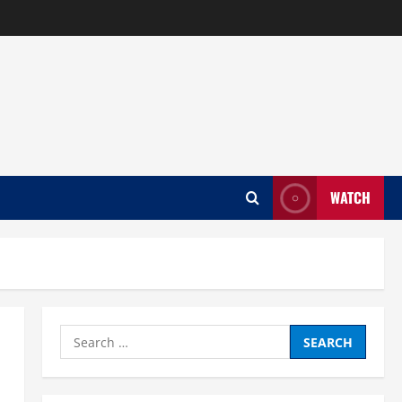
WATCH
Search
for: