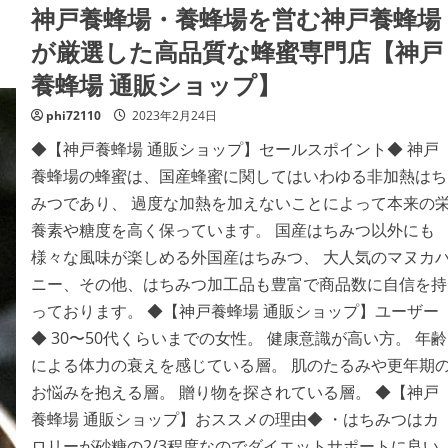
神戸養蜂場・養蜂場を営む神戸養蜂場
が厳選した高品質な蜂蜜専門店【神戸
養蜂場 通販ショップ】
phi72110
2023年2月24日
◆【神戸養蜂場 通販ショップ】セールスポイント◆ 神戸
養蜂場の蜂蜜は、国産蜂蜜に関してはいわゆる非加熱はち
みつであり、 過度な加熱を加えないことによって本来の
養素や糖度を高く保っています。 国産はちみつ以外にも
様々な風味が楽しめる外国産はちみつ、 大人気のマヌカ
ニー、その他、はちみつ加工品も豊富で商品数に自信を持
っております。 ◆【神戸養蜂場 通販ショップ】ユーザー
◆ 30〜50代くらいまでの女性。 健康意識が高い方。 年齢
による体力の衰えを感じている層。 肌のたるみや更年期
お悩みを抱える層。 贈り物を探されている層。 ◆【神戸
養蜂場 通販ショップ】おススメの理由◆ ・はちみつはカ
ロリーが砂糖の2/3程度なのでダイエットサポートに良い