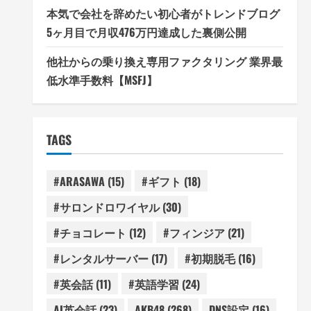
本気で会社を辞めたい初心者がトレンドブログ
5ヶ月目で月収476万円達成した裏側公開
他社からの乗り換え専用ファクタリング 業界最
低水準手数料【MSFJ】
TAGS
#ARASAWA
(15)
#ギフト
(18)
#サロンドロワイヤル
(30)
#チョコレート
(12)
#フィンジア
(21)
#レンタルサーバー
(17)
#初期脱毛
(16)
#英会話
(11)
#英語学習
(24)
AI英会話
(23)
AKB48
(268)
DNS設定
(16)