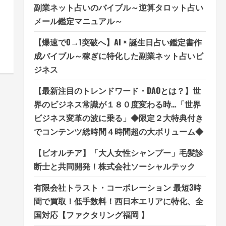
副業ネット占いのバイブル～逆算タロット占い
り
メール鑑定マニュアル～
【爆速で0→1突破へ】AI × 誕生日占い鑑定書作
成バイブル～稼ぎに特化した副業ネット占いビ
ジネス
【最新注目のトレンドワード・DAOとは？】世
界のビジネス常識が１８０度変わる時…「世界
ビジネス変革の波に乗る」◆限定２大特典付き
でコンテンツ総時間４時間超の大ボリューム◆
【ビオルチア】「大人女性シャンプー」毛髪診
断士と共同開発！株式会社ソーシャルテック
有限会社トラスト・コーポレーション 最短3時
間で買取！低手数料！西日本エリアに特化、全
国対応【ファクタリング福岡 】