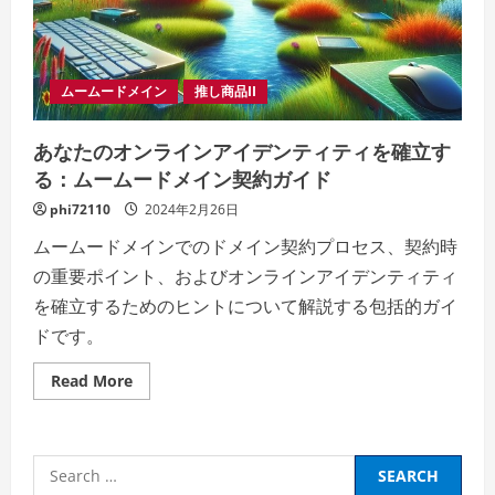
ン
ス
を
確
立
–
ムームードメイン
推し商品II
–
–
ス
あなたのオンラインアイデンティティを確立す
テ
ッ
る：ムームードメイン契約ガイド
プ
バ
phi72110
イ
2024年2月26日
ス
テ
ムームードメインでのドメイン契約プロセス、契約時
ッ
プ
の重要ポイント、およびオンラインアイデンティティ
で
簡
を確立するためのヒントについて解説する包括的ガイ
単
ドです。
登
録！
Read
Read More
more
about
あ
な
た
Search
の
オ