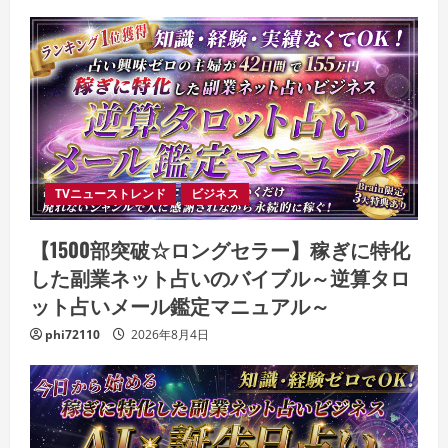
TVニューストレンド
ビジネス
【1500部突破☆ロングセラー】稼ぎに特化
した副業ネット占いのバイブル～逆算タロ
ット占いメール鑑定マニュアル～
phi72110
2026年8月4日