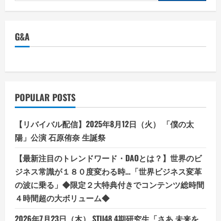
for:
ン
ラ
イ
ン
ア
G&A
イ
デ
ン
テ
ィ
テ
ィ
を
確
POPULAR POSTS
立
す
る：
ム
【リバイバル配信】2025年8月12日（火） 「僕の太
ー
ム
陽」公演 石原侑奈 生誕祭
ー
ド
メ
【最新注目のトレンドワード・DAOとは？】世界のビ
イ
ン
ジネス常識が１８０度変わる時…「世界ビジネス変革
契
の波に乗る」◆限定２大特典付きでコンテンツ総時間
約
ガ
４時間超の大ボリューム◆
イ
ド
2026年7月23日（木） STU48 4期研究生「さあ 未来を