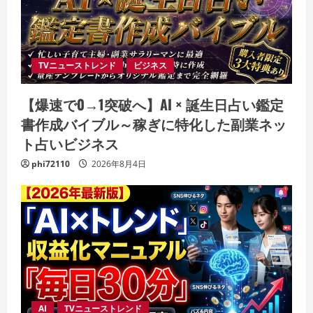
TVニューストレンド
ビジネス
【爆速で0→1突破へ】AI × 誕生日占い鑑定
書作成バイブル～稼ぎに特化した副業ネッ
ト占いビジネス
phi72110
2026年8月4日
AI
TVニューストレンド