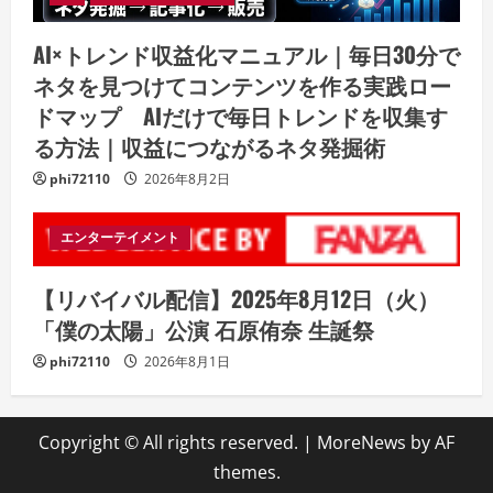
AI×トレンド収益化マニュアル｜毎日30分で
ネタを見つけてコンテンツを作る実践ロー
ドマップ AIだけで毎日トレンドを収集す
る方法｜収益につながるネタ発掘術
phi72110
2026年8月2日
エンターテイメント
【リバイバル配信】2025年8月12日（火）
「僕の太陽」公演 石原侑奈 生誕祭
phi72110
2026年8月1日
Copyright © All rights reserved.
|
MoreNews
by AF
themes.