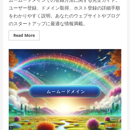
ユーザー登録、ドメイン取得、ホスト登録の詳細手順
をわかりやすく説明。あなたのウェブサイトやブログ
のスタートアップに最適な情報満載。
Read
Read More
more
about
ム
ー
ム
ー
ド
メ
イ
ン
で
あ
な
た
の
オ
ン
ラ
イ
ン
プ
レ
ゼ