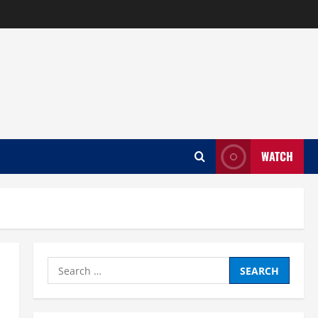
WATCH
Search
for: