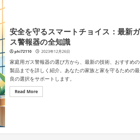
安全を守るスマートチョイス：最新
ス警報器の全知識
phi72110
2023年12月26日
家庭用ガス警報器の選び方から、最新の技術、おすすめの
製品までを詳しく紹介。あなたの家族と家を守るための最
良の選択をサポートします。
Read
Read More
more
about
安
全
を
守
る
ス
マ
ー
ト