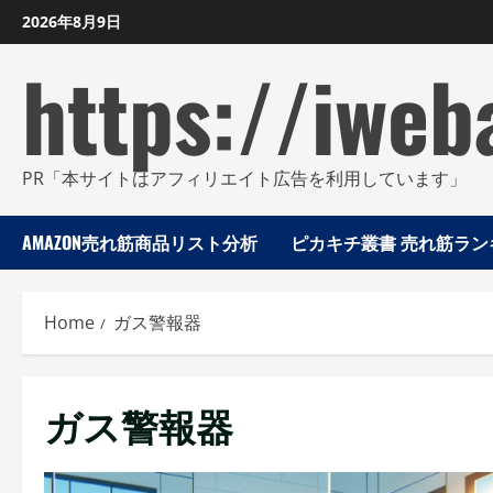
Skip
2026年8月9日
to
https://iweb
content
PR「本サイトはアフィリエイト広告を利用しています」
AMAZON売れ筋商品リスト分析
ピカキチ叢書 売れ筋ランキ
Home
ガス警報器
ガス警報器