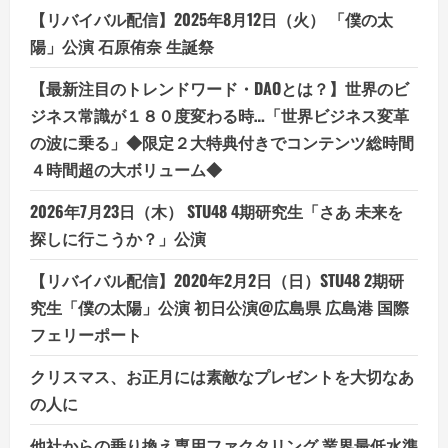
悪
【リバイバル配信】2025年8月12日（火） 「僕の太
い
口
陽」公演 石原侑奈 生誕祭
コ
ミ、
メ
【最新注目のトレンドワード・DAOとは？】世界のビ
リ
ッ
ジネス常識が１８０度変わる時…「世界ビジネス変革
ト
の波に乗る」◆限定２大特典付きでコンテンツ総時間
と
デ
４時間超の大ボリューム◆
メ
リ
ッ
2026年7月23日（木） STU48 4期研究生「さあ 未来を
ト!!
探しに行こうか？」公演
【リバイバル配信】2020年2月2日（日）STU48 2期研
究生「僕の太陽」公演 初日公演@広島県 広島港 国際
フェリーポート
クリスマス、お正月には素敵なプレゼントを大切なあ
の人に
他社からの乗り換え専用ファクタリング 業界最低水準