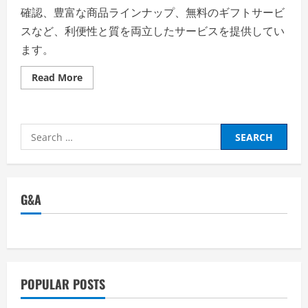
確認、豊富な商品ラインナップ、無料のギフトサービ
スなど、利便性と質を両立したサービスを提供してい
ます。
Read
Read More
more
about
コ
ン
シ
Search
ェ
ル
for:
ジ
ュ
リ
ン
ベ
G&A
ル
【徹
底
解
説】
評
判、
良
い
POPULAR POSTS
口
コ
ミ、