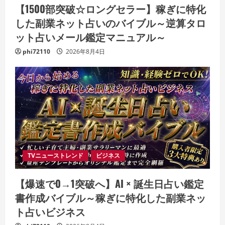
【1500部突破☆ロングセラー】稼ぎに特化
した副業ネット占いのバイブル～逆算タロ
ット占いメール鑑定マニュアル～
phi72110
2026年8月4日
TVニューストレンド
ビジネス
【爆速で0→1突破へ】AI × 誕生日占い鑑定
書作成バイブル～稼ぎに特化した副業ネッ
ト占いビジネス