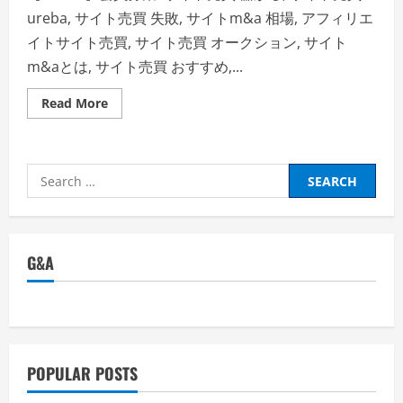
ureba, サイト売買 失敗, サイトm&a 相場, アフィリエ
イトサイト売買, サイト売買 オークション, サイト
m&aとは, サイト売買 おすすめ,...
Read
Read More
more
about
【A8M&A】
株
式
Search
会
社
for:
フ
ァ
ン
コ
ミ
G&A
ュ
ニ
ケ
ー
シ
ョ
ン
ズ・
A8.net
POPULAR POSTS
会
員