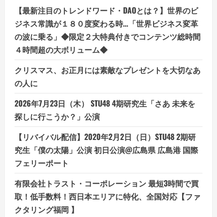
限
定
【最新注目のトレンドワード・DAOとは？】世界のビ
の
サ
ジネス常識が１８０度変わる時…「世界ビジネス変革
イ
ト
の波に乗る」◆限定２大特典付きでコンテンツ総時間
M&A
４時間超の大ボリューム◆
サ
ー
ビ
クリスマス、お正月には素敵なプレゼントを大切なあ
ス
の人に
2026年7月23日（木） STU48 4期研究生「さあ 未来を
探しに行こうか？」公演
【リバイバル配信】2020年2月2日（日）STU48 2期研
究生「僕の太陽」公演 初日公演@広島県 広島港 国際
フェリーポート
有限会社トラスト・コーポレーション 最短3時間で買
取！低手数料！西日本エリアに特化、全国対応【ファ
クタリング福岡 】