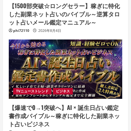
【1500部突破☆ロングセラー】稼ぎに特化
した副業ネット占いのバイブル～逆算タロ
ット占いメール鑑定マニュアル～
phi72110
2026年8月4日
TVニューストレンド
ビジネス
【爆速で0→1突破へ】AI × 誕生日占い鑑定
書作成バイブル～稼ぎに特化した副業ネッ
ト占いビジネス