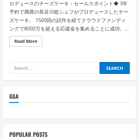
ロデュースのチーズケーキ：セールスポイント◆ 3年
予約で満席の長谷川稔シェフがプロデュースしたチー
ズケーキ。 1500回の試作を経てクラウドファンディ
ングで8000万を超える応援金を集めることに成功。...
Read
Read More
more
about
バ
レ
ン
Search
タ
イ
for:
ン
デ
ー・
ど
の
G&A
チ
ョ
コ
レ
ー
ト
が
買
い
POPULAR POSTS
か？