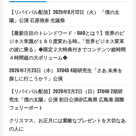
ネ
ッ
ト
【リバイバル配信】2025年8月12日（火） 「僕の太
シ
ョ
陽」公演 石原侑奈 生誕祭
ッ
プ
お
【最新注目のトレンドワード・DAOとは？】世界のビ
ス
ス
ジネス常識が１８０度変わる時…「世界ビジネス変革
メ
の波に乗る」◆限定２大特典付きでコンテンツ総時間
激
ス
４時間超の大ボリューム◆
イ
ー
ツ!!
2026年7月23日（木） STU48 4期研究生「さあ 未来を
探しに行こうか？」公演
【リバイバル配信】2020年2月2日（日）STU48 2期研
究生「僕の太陽」公演 初日公演@広島県 広島港 国際
フェリーポート
クリスマス、お正月には素敵なプレゼントを大切なあ
の人に