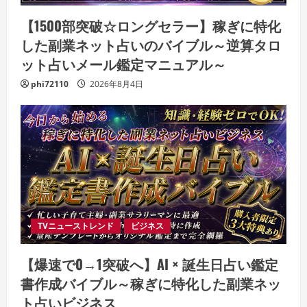
【1500部突破☆ロングセラー】稼ぎに特化
した副業ネット占いのバイブル～逆算タロ
ット占いメール鑑定マニュアル～
phi72110
2026年8月4日
TVニューストレンド
ビジネス
【爆速で0→1突破へ】AI × 誕生日占い鑑定
書作成バイブル～稼ぎに特化した副業ネッ
ト占いビジネス