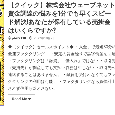
【クイック】株式会社ウェーブネッ
資金調達の悩みを1分でも早くスピー
ド解決!あなたが保有している売掛金
はいくらですか?
phi72110
2022年10月2日
◆【クイック】セールスポイント◆ ・入金まで最短30分
最速ファクタリング！ ・安定の資金繰りで黒字倒産を回
・ファクタリングは「融資」「借入れ」ではない ・取引
（売掛先）が倒産しても支払い義務は生じない ・取引先
連絡することはありません。 ・融資を受けれなくてもフ
クタリングの利用は可能。 ・ファクタリングなら負債計
されず信用も落とさない。
Read
Read More
more
about
【ク
イ