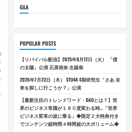
ト
G&A
POPULAR POSTS
の
【リバイバル配信】2025年8月12日（火） 「僕
避
の太陽」公演 石原侑奈 生誕祭
先
へ
2026年7月23日（木） STU48 4期研究生「さあ 未
ァ
来を探しに行こうか？」公演
上
【最新注目のトレンドワード・DAOとは？】世
界のビジネス常識が１８０度変わる時…「世界
ビジネス変革の波に乗る」◆限定２大特典付き
でコンテンツ総時間４時間超の大ボリューム◆