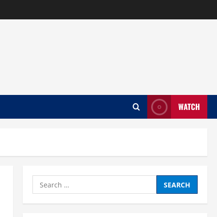
WATCH
Search
for: