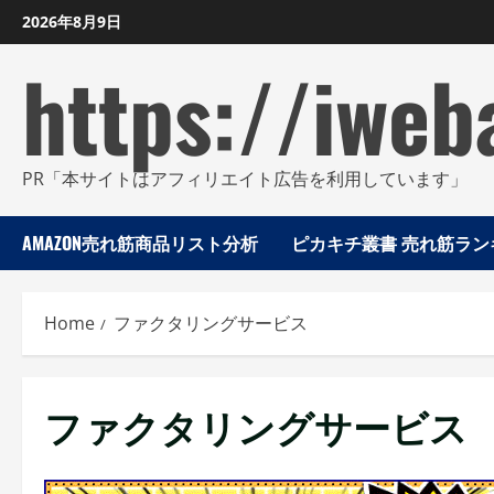
Skip
2026年8月9日
to
https://iweb
content
PR「本サイトはアフィリエイト広告を利用しています」
AMAZON売れ筋商品リスト分析
ピカキチ叢書 売れ筋ランキ
Home
ファクタリングサービス
ファクタリングサービス