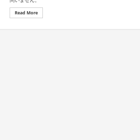
問いません。
決!
あ
な
Read
Read More
た
more
が
about
保
【い
有
ー
し
ば
て
ん
い
く】
る
ク
売
ラ
掛
ウ
金
ド
は
契
い
約
く
で
ら
即
で
入
す
金・
か?
最
低
水
準
の
手
数
料