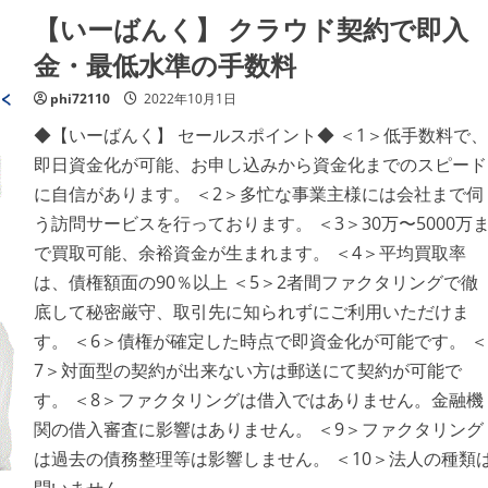
ッ
【いーばんく】 クラウド契約で即入
ク】
株
式
金・最低水準の手数料
会
社
ウ
phi72110
2022年10月1日
ェ
ー
◆【いーばんく】 セールスポイント◆ ＜1＞低手数料で、
ブ
ネ
即日資金化が可能、お申し込みから資金化までのスピード
ッ
ト
に自信があります。 ＜2＞多忙な事業主様には会社まで伺
資
金
う訪問サービスを行っております。 ＜3＞30万〜5000万
調
達
で買取可能、余裕資金が生まれます。 ＜4＞平均買取率
の
は、債権額面の90％以上 ＜5＞2者間ファクタリングで徹
悩
み
底して秘密厳守、取引先に知られずにご利用いただけま
を
1
す。 ＜6＞債権が確定した時点で即資金化が可能です。 ＜
分
で
7＞対面型の契約が出来ない方は郵送にて契約が可能で
も
早
す。 ＜8＞ファクタリングは借入ではありません。金融機
く
ス
関の借入審査に影響はありません。 ＜9＞ファクタリング
ピ
ー
は過去の債務整理等は影響しません。 ＜10＞法人の種類
ド
解