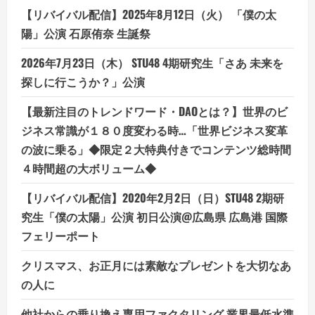
と
デ
【リバイバル配信】2025年8月12日（火） 「僕の太
メ
リ
陽」公演 石原侑奈 生誕祭
ッ
ト
は
2026年7月23日（木） STU48 4期研究生「さあ 未来を
ど
う
探しに行こうか？」公演
な
の？
【徹
【最新注目のトレンドワード・DAOとは？】世界のビ
底
ジネス常識が１８０度変わる時…「世界ビジネス変革
解
説】
の波に乗る」◆限定２大特典付きでコンテンツ総時間
４時間超の大ボリューム◆
【リバイバル配信】2020年2月2日（日）STU48 2期研
究生「僕の太陽」公演 初日公演@広島県 広島港 国際
フェリーポート
クリスマス、お正月には素敵なプレゼントを大切なあ
の人に
他社からの乗り換え専用ファクタリング 業界最低水準