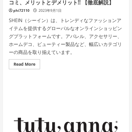
な
コミ、メリットとデメリット!! 【徹底解説】
た
の
phi72110
2023年9月1日
日
常
SHEIN（シーイン）は、トレンディなファッションア
を
変
イテムを提供するグローバルなオンラインショッピン
え
る！」
グプラットフォームです。アパレル、アクセサリー、
ホームデコ、ビューティー製品など、幅広いカテゴリ
ーの商品を取り揃えています。
Read
Read More
more
about
SHEIN（シ
ー
イ
ン）
評
判、
良
い
口
コ
ミ、
悪
い
口