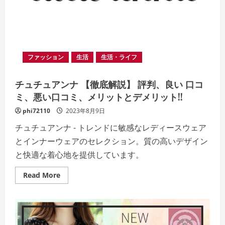
コ
ミ、
メ
リ
ッ
ト
と
デ
ファッション
生活
生活・ライフ
メ
リ
ッ
ト!!
チュチュアンナ 【徹底解説】 評判、良い 口コ
【徹
底
ミ、悪い口コミ、メリットとデメリット!!
解
説】
phi72110
2023年8月9日
チュチュアンナ - トレンドに敏感なレディースウェア
とインナーウェアのセレクション。質の高いデザイン
と快適な着心地を提供しています。
Read
Read More
more
about
チ
ュ
チ
ュ
ア