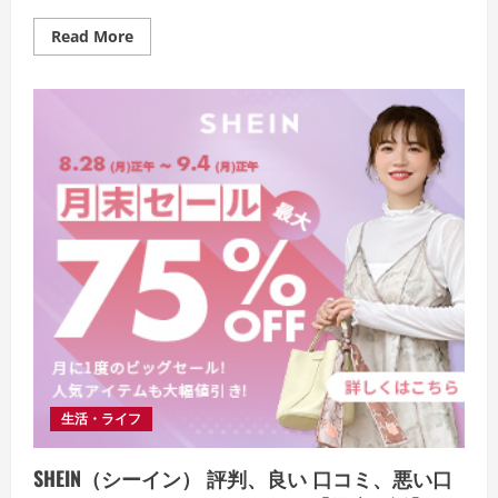
魅
力
Read
Read More
的
more
に！
about
ARASAWA（ア
ラ
サ
ワ）
エ
プ
ロ
ン
の
革
新
的
な
着
脱
方
法
「シ
ン
プ
ル、
だ
生活・ライフ
け
ど
特
別。
SHEIN（シーイン） 評判、良い 口コミ、悪い口
あ