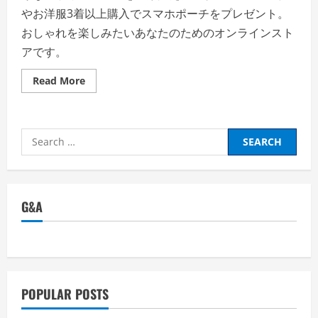
やお洋服3着以上購入でスマホポーチをプレゼント。
おしゃれを楽しみたいあなたのためのオンラインスト
アです。
Read
Read More
more
about
O
八
正
Search
作
の
for:
評
判、
良
い
口
G&A
コ
ミ、
悪
い
口
コ
ミ、
メ
リ
POPULAR POSTS
ッ
ト