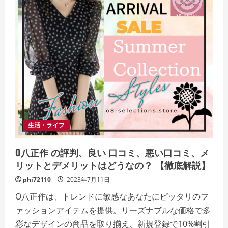
ン
ナ
【徹
底
解
説】
評
判、
良
い
口
コ
ミ、
悪
い
口
コ
生活・ライフ
ミ、
メ
リ
ッ
O八正作 の評判、良い 口コミ、悪い口コミ、メ
ト
と
リットとデメリットはどうなの？ 【徹底解説】
デ
メ
phi72110
2023年7月11日
リ
ッ
O八正作は、トレンドに敏感なあなたにピッタリのフ
ト!!
ァッションアイテムを提供。リーズナブルな価格で多
彩なデザインの商品を取り揃え、新規登録で10%割引