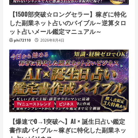
【1500部突破☆ロングセラー】稼ぎに特化
した副業ネット占いのバイブル～逆算タロ
ット占いメール鑑定マニュアル～
phi72110
2026年8月4日
TVニューストレンド
ビジネス
【爆速で0→1突破へ】AI × 誕生日占い鑑定
書作成バイブル～稼ぎに特化した副業ネッ