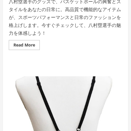
八村塁選手のグッズで、バスケットボールの興奮とス
タイルをあなたの日常に。高品質で機能的なアイテム
が、スポーツパフォーマンスと日常のファッションを
格上げします。今すぐチェックして、八村塁選手の魅
力を体感しよう！
Read
Read More
more
about
八
村
塁
選
手
の
勇
気
と
情
熱
を
あ
な
た
の
手
に
–