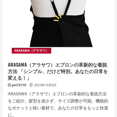
ス
タ
イ
ル
と
機
能
を
兼
ね
備
え
た
グ
ARASAWA（アラサワ）
ッ
ズ
で、
ARASAWA（アラサワ）エプロンの革新的な着脱
バ
ス
方法 「シンプル、だけど特別。あなたの日常を
ケ
ッ
変える！」
ト
ボ
phi72110
2023年10月9日
ー
ル
ARASAWA（アラサワ）エプロンの革新的な着脱方法
の
世
をご紹介。髪型を崩さず、サイズ調整が可能。機能的
界
を
なポケットと軽い素材で、あなたの日常をもっと快適
さ
ら
に。
に