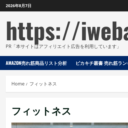
Skip
2026年8月7日
to
https://iweb
content
PR「本サイトはアフィリエイト広告を利用しています」
AMAZON売れ筋商品リスト分析
ピカキチ叢書 売れ筋ランキ
Home
フィットネス
フィットネス