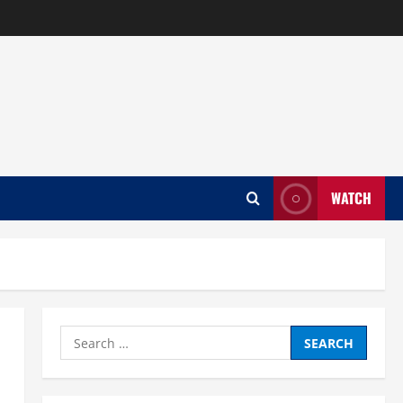
WATCH
Search
for: