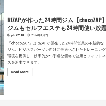
RIZAPが作った24時間ジム【chocoZAP
ジムもセルフエステも24時間使い放
phi72110
2024年1月2日
「chocoZAP」はRIZAPが開発した24時間営業の革新的な
ジム。ビジネスパーソン向けに最適化されたトレーニング
環境を提供し、効率的かつ手頃な価格で健康とフィットネ
スを追求できます。
Read
Read More
more
about
RIZAP
が
作
っ
た
24
時
間