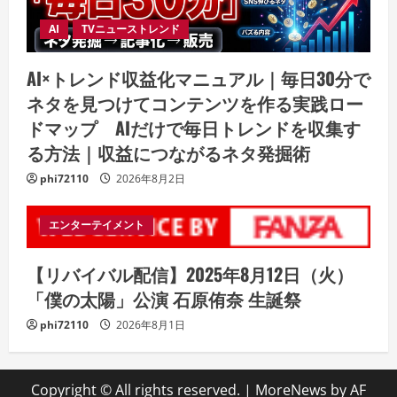
AI
TVニューストレンド
AI×トレンド収益化マニュアル｜毎日30分で
ネタを見つけてコンテンツを作る実践ロー
ドマップ AIだけで毎日トレンドを収集す
る方法｜収益につながるネタ発掘術
phi72110
2026年8月2日
エンターテイメント
【リバイバル配信】2025年8月12日（火）
「僕の太陽」公演 石原侑奈 生誕祭
phi72110
2026年8月1日
Copyright © All rights reserved.
|
MoreNews
by AF