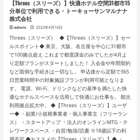
【Threes（スリーズ）】快適ホテル空間31都市15
分単位で利用できる・トーキョーサンマルナナ
株式会社
admin
2022年4月16日
Threes（スリーズ） ◆【Threes（スリーズ）】セー
ルスポイント◆ 東京、大阪、名古屋を中心に31都市
で100拠点超え これまで都度課金のみでしたが4月よ
り定額プランがスタートしました！ 入会金や年間契約
など面倒な手続きは一切なし。 申込後から定額で365
日営業時間中の対象施設プランが利用可能となりま
す。 電源、Wi-Fi、ドリンクなどの基準を満たした快
適なホテルスペースを活用して快適にお仕事を。 順次
利用拠点拡大中。 ◆【Threes（スリーズ）】ユーザ
ー◆ ・副業/小規模事業者・個人事業主（フリーラン
ス） ・スタートアップ ・法人のオンラインMTG・テ
レワークスペース ・自習/勉強/読書 ※18歳以下の利
用不可 ◆おススメの【Threes（スリーズ）】◆ ・