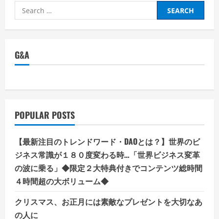
ー
Search
ズ）】
快
for:
適
ホ
テ
ル
空
G&A
間
31
都
市
15
分
単
位
POPULAR POSTS
で
利
用
で
【最新注目のトレンドワード・DAOとは？】世界のビ
き
る・
ジネス常識が１８０度変わる時…「世界ビジネス変革
ト
ー
の波に乗る」◆限定２大特典付きでコンテンツ総時間
キ
４時間超の大ボリューム◆
ョ
ー
サ
クリスマス、お正月には素敵なプレゼントを大切なあ
ン
マ
の人に
ル