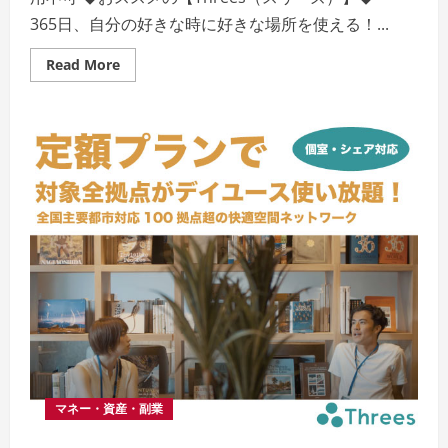
365日、自分の好きな時に好きな場所を使える！...
Read
Read More
more
about
【Threes（ス
リ
ー
ズ）】
快
適
ホ
テ
ル
空
間
31
都
市
15
分
単
位
で
利
用
で
マネー・資産・副業
き
る・
ト