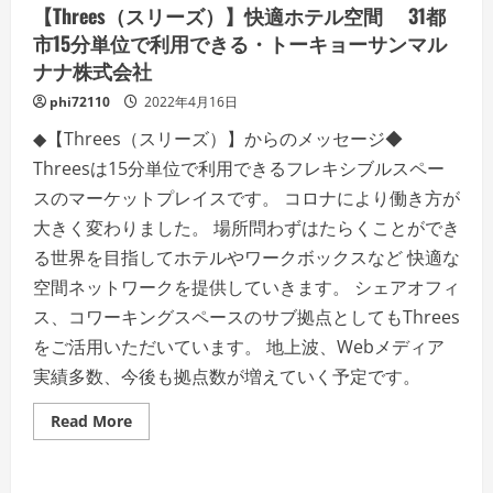
ー
【Threes（スリーズ）】快適ホテル空間 31都
キ
ョ
市15分単位で利用できる・トーキョーサンマル
ー
ナナ株式会社
サ
ン
マ
phi72110
2022年4月16日
ル
ナ
◆【Threes（スリーズ）】からのメッセージ◆
ナ
株
Threesは15分単位で利用できるフレキシブルスペー
式
会
スのマーケットプレイスです。 コロナにより働き方が
社
大きく変わりました。 場所問わずはたらくことができ
る世界を目指してホテルやワークボックスなど 快適な
空間ネットワークを提供していきます。 シェアオフィ
ス、コワーキングスペースのサブ拠点としてもThrees
をご活用いただいています。 地上波、Webメディア
実績多数、今後も拠点数が増えていく予定です。
Read
Read More
more
about
【Threes（ス
リ