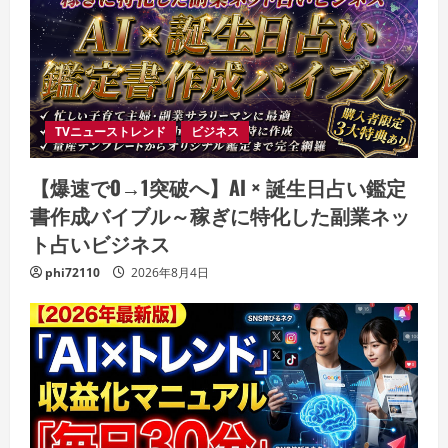
TVニューストレンド
ビジネス
【爆速で0→1突破へ】AI × 誕生日占い鑑定
書作成バイブル～稼ぎに特化した副業ネッ
ト占いビジネス
phi72110
2026年8月4日