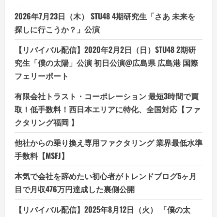
ナ
ナ
2026年7月23日（木） STU48 4期研究生「さあ 未来を
株
式
探しに行こうか？」公演
会
社
【リバイバル配信】2020年2月2日（日）STU48 2期研
究生「僕の太陽」公演 初日公演@広島県 広島港 国際
フェリーポート
有限会社トラスト・コーポレーション 最短3時間で買
取！低手数料！西日本エリアに特化、全国対応【ファ
クタリング福岡 】
他社からの乗り換え専用ファクタリング 業界最低水準
手数料【MSFJ】
本気で会社を辞めたい初心者がトレンドブログ5ヶ月
目で月収476万円達成した裏側公開
【リバイバル配信】2025年8月12日（火） 「僕の太