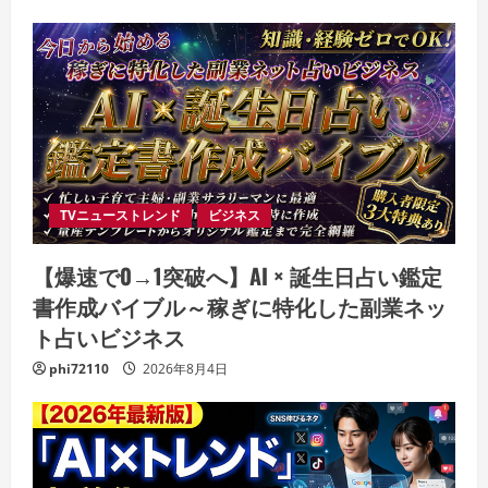
TVニューストレンド
ビジネス
【爆速で0→1突破へ】AI × 誕生日占い鑑定
書作成バイブル～稼ぎに特化した副業ネッ
ト占いビジネス
phi72110
2026年8月4日