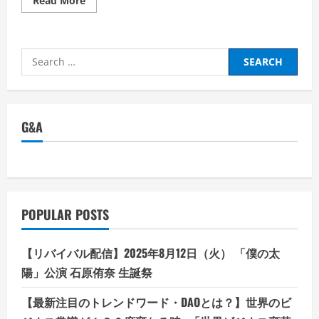
Read More
more
about
熊
除
け
Search
ス
プ
for:
レ
ー
用
ホ
ル
G&A
ダ
ー:
山
や
森
で
の
安
全
POPULAR POSTS
を
保
つ
ア
【リバイバル配信】2025年8月12日（火） 「僕の太
イ
テ
陽」公演 石原侑奈 生誕祭
ム
「い
ざ
【最新注目のトレンドワード・DAOとは？】世界のビ
と
い