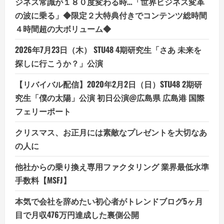
ジネス常識が１８０度変わる時…「世界ビジネス変革
う
の波に乗る」◆限定２大特典付きでコンテンツ総時間
時
の
４時間超の大ボリューム◆
た
め
に、
2026年7月23日（木） STU48 4期研究生「さあ 未来を
ス
プ
探しに行こうか？」公演
レ
ー
を
【リバイバル配信】2020年2月2日（日）STU48 2期研
手
軽
究生「僕の太陽」公演 初日公演@広島県 広島港 国際
に
ア
フェリーポート
ク
セ
ス」
クリスマス、お正月には素敵なプレゼントを大切なあ
の人に
他社からの乗り換え専用ファクタリング 業界最低水準
手数料【MSFJ】
本気で会社を辞めたい初心者がトレンドブログ5ヶ月
目で月収476万円達成した裏側公開