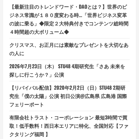
口
コ
【最新注目のトレンドワード・DAOとは？】世界のビ
ミ、
メ
ジネス常識が１８０度変わる時…「世界ビジネス変革
リ
ッ
の波に乗る」◆限定２大特典付きでコンテンツ総時間
ト
４時間超の大ボリューム◆
と
デ
メ
クリスマス、お正月には素敵なプレゼントを大切なあ
リ
ッ
の人に
ト!!
2026年7月23日（木） STU48 4期研究生「さあ 未来を
探しに行こうか？」公演
【リバイバル配信】2020年2月2日（日）STU48 2期研
究生「僕の太陽」公演 初日公演@広島県 広島港 国際
フェリーポート
有限会社トラスト・コーポレーション 最短3時間で買
取！低手数料！西日本エリアに特化、全国対応【ファ
クタリング福岡 】