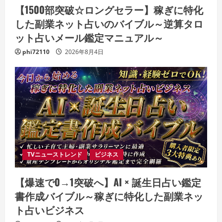
【1500部突破☆ロングセラー】稼ぎに特化
した副業ネット占いのバイブル～逆算タロ
ット占いメール鑑定マニュアル～
phi72110
2026年8月4日
TVニューストレンド
ビジネス
【爆速で0→1突破へ】AI × 誕生日占い鑑定
書作成バイブル～稼ぎに特化した副業ネッ
ト占いビジネス