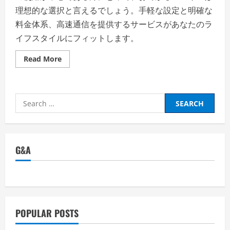
理想的な選択と言えるでしょう。手軽な設定と明確な
料金体系、高速通信を提供するサービスがあなたのラ
イフスタイルにフィットします。
Read
Read More
more
about
お
て
が
Search
る
モ
for:
バ
イ
ル
【徹
底
G&A
解
説】
評
判、
良
い
口
コ
ミ、
POPULAR POSTS
悪
い