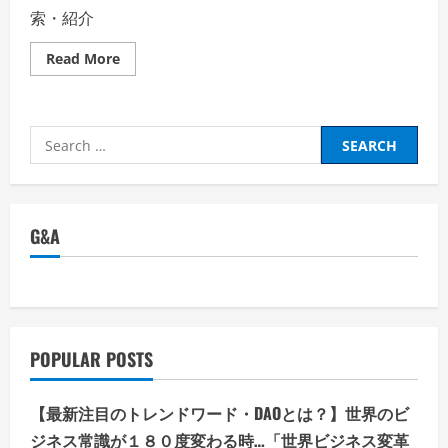
索・紹介
Read
Read More
more
about
【リ
ゾ
ー
Search
ト
バ
for:
イ
ト・
ダ
イ
ブ】
G&A
【LINE
友
だ
ち
数、
業
界
TOP】
株
POPULAR POSTS
式
会
社
ダ
【最新注目のトレンドワード・DAOとは？】世界のビ
イ
ブ・
ジネス常識が１８０度変わる時…「世界ビジネス変革