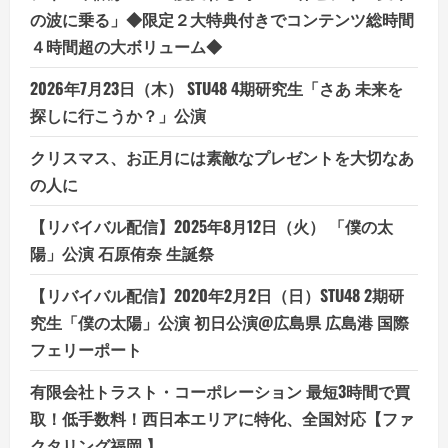
リ
ゾ
の波に乗る」◆限定２大特典付きでコンテンツ総時間
ー
４時間超の大ボリューム◆
ト
バ
イ
2026年7月23日（木） STU48 4期研究生「さあ 未来を
ト
の
探しに行こうか？」公演
お
仕
事
クリスマス、お正月には素敵なプレゼントを大切なあ
検
索・
の人に
紹
介
【リバイバル配信】2025年8月12日（火） 「僕の太
陽」公演 石原侑奈 生誕祭
【リバイバル配信】2020年2月2日（日）STU48 2期研
究生「僕の太陽」公演 初日公演@広島県 広島港 国際
フェリーポート
有限会社トラスト・コーポレーション 最短3時間で買
取！低手数料！西日本エリアに特化、全国対応【ファ
クタリング福岡 】