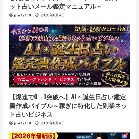
ット占いメール鑑定マニュアル～
phi72110
2026年8月4日
TVニューストレンド
ビジネス
【爆速で0→1突破へ】AI × 誕生日占い鑑定
書作成バイブル～稼ぎに特化した副業ネッ
ト占いビジネス
phi72110
2026年8月4日