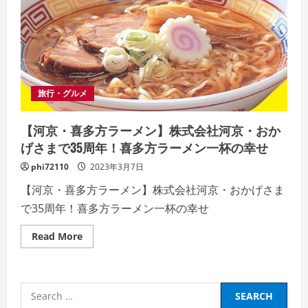
旅行・グルメ
【河京・喜多方ラーメン】株式会社河京・おか
げさまで35周年！喜多方ラーメン一杯の幸せ
phi72110
2023年3月7日
【河京・喜多方ラーメン】株式会社河京・おかげさま
で35周年！喜多方ラーメン一杯の幸せ
Read
Read More
more
about
【河
京・
喜
Search
多
方