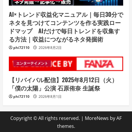
AI×トレンド収益化マニュアル｜毎日30分で
ネタを見つけてコンテンツを作る実践ロー
ドマップ AIだけで毎日トレンドを収集す
る方法｜収益につながるネタ発掘術
phi72110
2026年8月2日
エンターテイメント
【リバイバル配信】2025年8月12日（火）
「僕の太陽」公演 石原侑奈 生誕祭
phi72110
2026年8月1日
Copyright © All rights reserved.
|
MoreNews
by AF
themes.