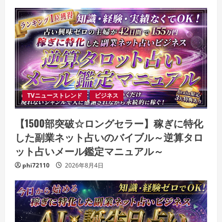
TVニューストレンド
ビジネス
【1500部突破☆ロングセラー】稼ぎに特化
した副業ネット占いのバイブル～逆算タロ
ット占いメール鑑定マニュアル～
phi72110
2026年8月4日