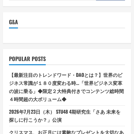
for:
ラ
ー
メ
ン】
株
G&A
式
会
社
河
京・
お
か
げ
さ
POPULAR POSTS
ま
で
35
周
【最新注目のトレンドワード・DAOとは？】世界のビ
年！
喜
ジネス常識が１８０度変わる時…「世界ビジネス変革
多
方
の波に乗る」◆限定２大特典付きでコンテンツ総時間
ラ
４時間超の大ボリューム◆
ー
メ
ン
2026年7月23日（木） STU48 4期研究生「さあ 未来を
一
杯
探しに行こうか？」公演
の
幸
せ
クリスマス、お正月には素敵なプレゼントを大切なあ