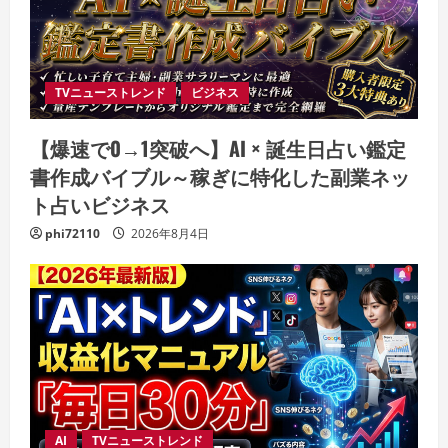
TVニューストレンド
ビジネス
【爆速で0→1突破へ】AI × 誕生日占い鑑定
書作成バイブル～稼ぎに特化した副業ネッ
ト占いビジネス
phi72110
2026年8月4日
AI
TVニューストレンド