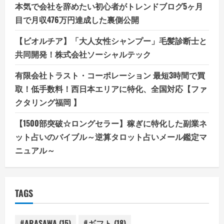
本気で会社を辞めたい初心者がトレンドブログ5ヶ月
目で月収476万円達成した裏側公開
【ビオルチア】「大人女性シャンプー」毛髪診断士と
共同開発！株式会社ソーシャルテック
有限会社トラスト・コーポレーション 最短3時間で買
取！低手数料！西日本エリアに特化、全国対応【ファ
クタリング福岡 】
【1500部突破☆ロングセラー】稼ぎに特化した副業ネ
ット占いのバイブル～逆算タロット占いメール鑑定マ
ニュアル～
TAGS
#ARASAWA
(15)
#ギフト
(18)