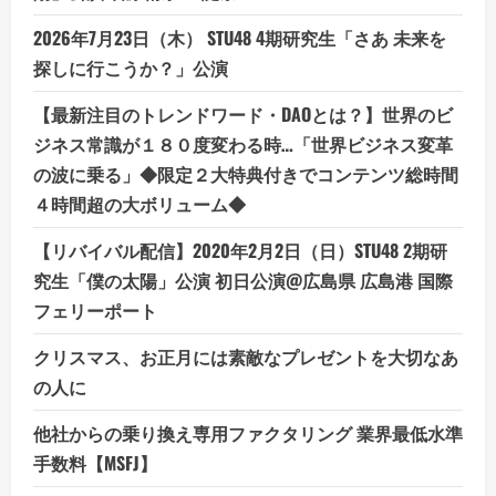
リ
ゾ
ー
2026年7月23日（木） STU48 4期研究生「さあ 未来を
ト
バ
探しに行こうか？」公演
イ
ト
の
【最新注目のトレンドワード・DAOとは？】世界のビ
お
ジネス常識が１８０度変わる時…「世界ビジネス変革
仕
事
の波に乗る」◆限定２大特典付きでコンテンツ総時間
検
索・
４時間超の大ボリューム◆
紹
介
【リバイバル配信】2020年2月2日（日）STU48 2期研
究生「僕の太陽」公演 初日公演@広島県 広島港 国際
フェリーポート
クリスマス、お正月には素敵なプレゼントを大切なあ
の人に
他社からの乗り換え専用ファクタリング 業界最低水準
手数料【MSFJ】