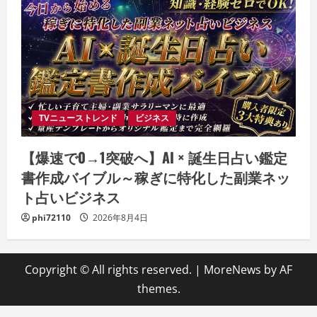
TVニューストレンド
ビジネス
【爆速で0→1突破へ】AI × 誕生日占い鑑定
書作成バイブル～稼ぎに特化した副業ネッ
ト占いビジネス
phi72110
2026年8月4日
Copyright © All rights reserved.
|
MoreNews
by AF
themes.