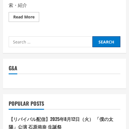
索・紹介
Read
Read More
more
about
【リ
ゾ
ー
Search
ト
バ
for:
イ
ト・
ダ
イ
ブ】
G&A
【LINE
友
だ
ち
数、
業
界
TOP】
株
POPULAR POSTS
式
会
社
ダ
【リバイバル配信】2025年8月12日（火） 「僕の太
イ
ブ・
陽」公演 石原侑奈 生誕祭