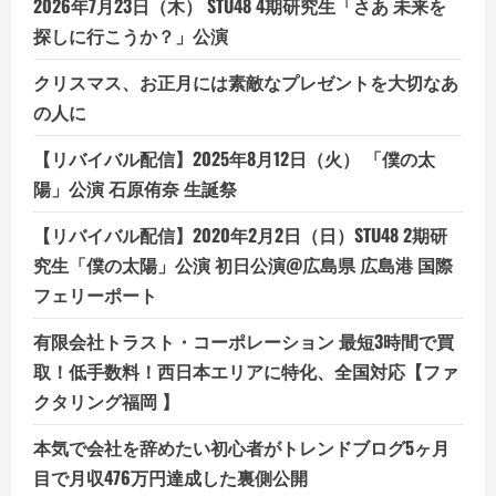
2026年7月23日（木） STU48 4期研究生「さあ 未来を
探しに行こうか？」公演
クリスマス、お正月には素敵なプレゼントを大切なあ
の人に
【リバイバル配信】2025年8月12日（火） 「僕の太
陽」公演 石原侑奈 生誕祭
【リバイバル配信】2020年2月2日（日）STU48 2期研
究生「僕の太陽」公演 初日公演@広島県 広島港 国際
フェリーポート
有限会社トラスト・コーポレーション 最短3時間で買
取！低手数料！西日本エリアに特化、全国対応【ファ
クタリング福岡 】
本気で会社を辞めたい初心者がトレンドブログ5ヶ月
目で月収476万円達成した裏側公開