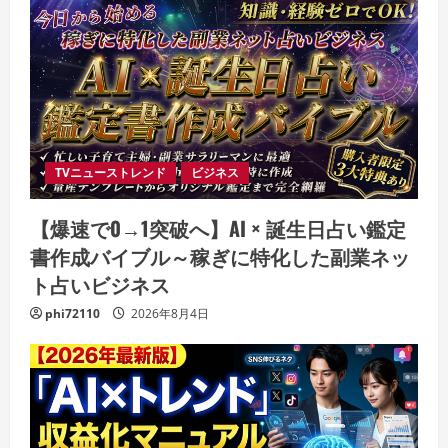
TVニューストレンド
ビジネス
【爆速で0→1突破へ】AI × 誕生日占い鑑定
書作成バイブル～稼ぎに特化した副業ネッ
ト占いビジネス
phi72110
2026年8月4日