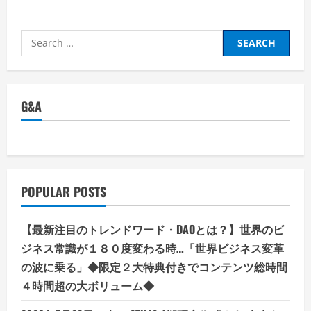
about
熊
撃
退
Search
エ
ア
for:
ー
ラ
ッ
パ:
あ
G&A
な
た
の
安
全
の
た
め
の
POPULAR POSTS
高
音
量
ア
【最新注目のトレンドワード・DAOとは？】世界のビ
ラ
ー
ジネス常識が１８０度変わる時…「世界ビジネス変革
ム
の波に乗る」◆限定２大特典付きでコンテンツ総時間
４時間超の大ボリューム◆