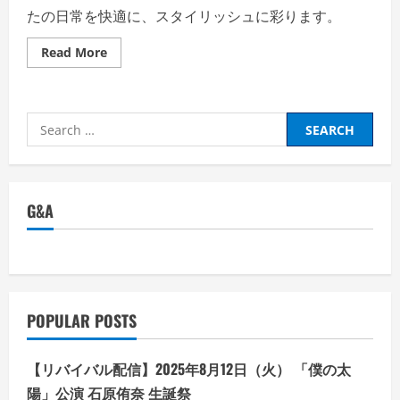
たの日常を快適に、スタイリッシュに彩ります。
Read
Read More
more
about
ア
セ
ン
Search
ト
ス
for:
ト
ア
の
評
判、
G&A
良
い
口
コ
ミ、
悪
い
口
コ
POPULAR POSTS
ミ、
メ
リ
ッ
【リバイバル配信】2025年8月12日（火） 「僕の太
ト
と
陽」公演 石原侑奈 生誕祭