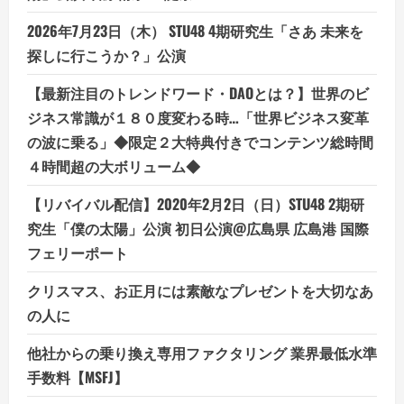
デ
メ
リ
2026年7月23日（木） STU48 4期研究生「さあ 未来を
ッ
ト
探しに行こうか？」公演
は
ど
う
【最新注目のトレンドワード・DAOとは？】世界のビ
な
ジネス常識が１８０度変わる時…「世界ビジネス変革
の？
【徹
の波に乗る」◆限定２大特典付きでコンテンツ総時間
底
解
４時間超の大ボリューム◆
説】
【リバイバル配信】2020年2月2日（日）STU48 2期研
究生「僕の太陽」公演 初日公演@広島県 広島港 国際
フェリーポート
クリスマス、お正月には素敵なプレゼントを大切なあ
の人に
他社からの乗り換え専用ファクタリング 業界最低水準
手数料【MSFJ】