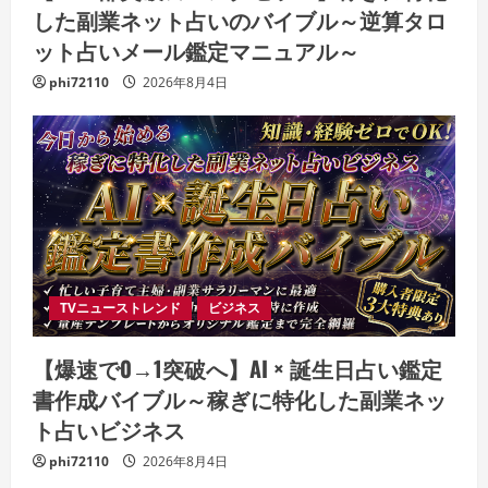
した副業ネット占いのバイブル～逆算タロ
ット占いメール鑑定マニュアル～
phi72110
2026年8月4日
TVニューストレンド
ビジネス
【爆速で0→1突破へ】AI × 誕生日占い鑑定
書作成バイブル～稼ぎに特化した副業ネッ
ト占いビジネス
phi72110
2026年8月4日