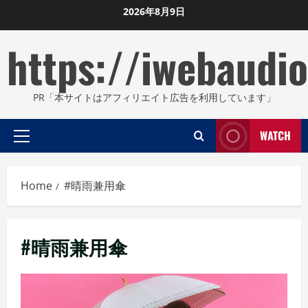
Skip
2026年8月9日
to
https://iwebaudio
content
PR「本サイトはアフィリエイト広告を利用しています」
WATCH
Primary
Menu
Home
#晴雨兼用傘
#晴雨兼用傘