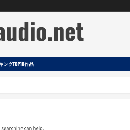
audio.net
ングTOP10作品
s searching can help.