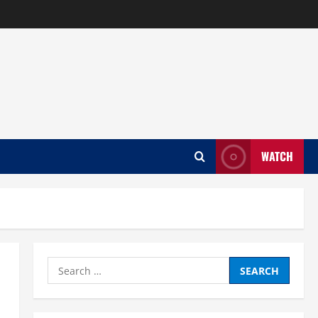
WATCH
Search
for: