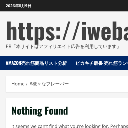
Skip
2026年8月9日
to
https://iweb
content
PR「本サイトはアフィリエイト広告を利用しています」
AMAZON売れ筋商品リスト分析
ピカキチ叢書 売れ筋ランキ
Home
#様々なフレーバー
Nothing Found
It seems we can’t find what you’re looking for. Perhap