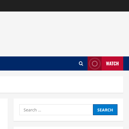
WATCH
Search
for: