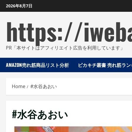
Skip
2026年8月7日
to
https://iweb
content
PR「本サイトはアフィリエイト広告を利用しています」
AMAZON売れ筋商品リスト分析
ピカキチ叢書 売れ筋ランキ
Home
#水谷あおい
#水谷あおい