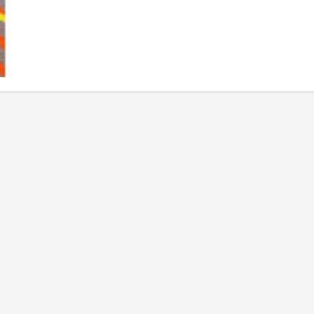
イ
ン
ア
ル
テ
ィ
メ
ッ
ト
ピ
ン
チ
“運
命
の
綱
渡
り、
ウ
ィ
ッ
チ
ハ
ン
タ
ー
対
魔
界
の
巨
大