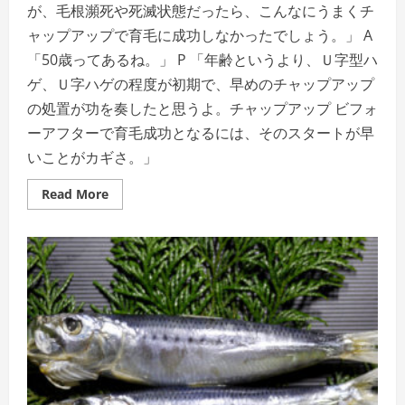
が、毛根瀕死や死滅状態だったら、こんなにうまくチ
ャップアップで育毛に成功しなかったでしょう。」 A
「50歳ってあるね。」 P 「年齢というより、Ｕ字型ハ
ゲ、Ｕ字ハゲの程度が初期で、早めのチャップアップ
の処置が功を奏したと思うよ。チャップアップ ビフォ
ーアフターで育毛成功となるには、そのスタートが早
いことがカギさ。」
Read
Read More
more
about
育
毛
剤
チ
ャ
ッ
プ
ア
ッ
プ
ビ
フ
ォ
ー