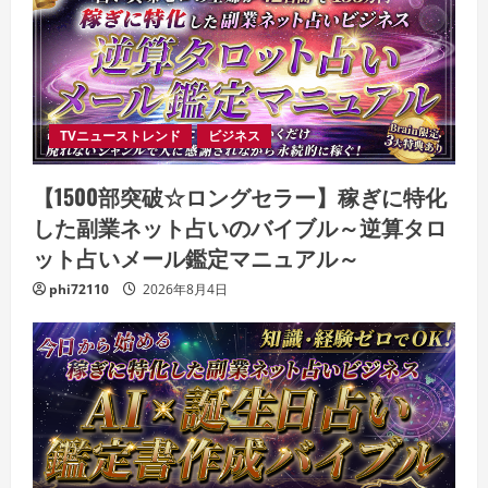
TVニューストレンド
ビジネス
【1500部突破☆ロングセラー】稼ぎに特化
した副業ネット占いのバイブル～逆算タロ
ット占いメール鑑定マニュアル～
phi72110
2026年8月4日