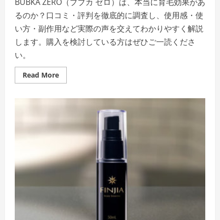
BUBKA ZERO（ブブカ ゼロ）は、本当に育毛効果があ
るのか？口コミ・評判を徹底的に調査し、使用感・使
い方・副作用など実際の声を交えてわかりやすく解説
します。購入を検討している方はぜひご一読くださ
い。
Read
Read More
more
about
BUBKA
ZERO
口
コ
ミ
評
判
を
全
て
公
開
｜
本
当
に
効
果
が