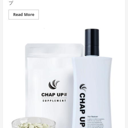
プ
Read
Read More
more
about
髪
の
毛
を
蘇
ら
せ
る
た
め
に
貴
方
が
や
る
べ
き
５
つ
の
ス
テ
ッ
プ