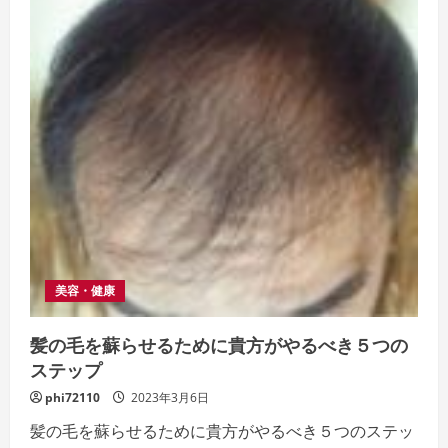
ア
初
期
脱
毛
と
育
毛
効
果
の
関
係
と
は
何
で
す
か？
美容・健康
髪の毛を蘇らせるために貴方がやるべき５つの
ステップ
phi72110
2023年3月6日
髪の毛を蘇らせるために貴方がやるべき５つのステッ