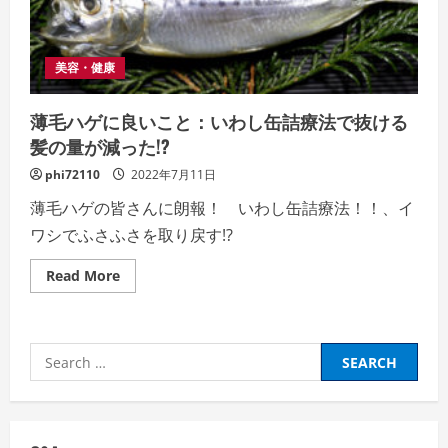
ア
フ
タ
ー
３
美容・健康
ヶ
月・
チ
ャ
薄毛ハゲに良いこと：いわし缶詰療法で抜ける
ッ
髪の量が減った!?
プ
ア
ッ
phi72110
2022年7月11日
プ
育
薄毛ハゲの皆さんに朗報！ いわし缶詰療法！！、イ
毛
効
ワシでふさふさを取り戻す!?
果
の
証
Read
Read More
拠、”チ
more
ャ
about
ッ
薄
プ
毛
ア
ハ
ッ
Search
ゲ
プ
に
for:
で
良
生
い
え
こ
た”を
と：
実
い