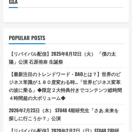
G&A
感
わ
体
し
験
缶
談!!
詰
療
法
で
抜
け
POPULAR POSTS
る
髪
の
量
【リバイバル配信】2025年8月12日（火） 「僕の太
が
減
陽」公演 石原侑奈 生誕祭
っ
た!?
【最新注目のトレンドワード・DAOとは？】世界のビ
ジネス常識が１８０度変わる時…「世界ビジネス変革
の波に乗る」◆限定２大特典付きでコンテンツ総時間
４時間超の大ボリューム◆
2026年7月23日（木） STU48 4期研究生「さあ 未来を
探しに行こうか？」公演
【リバイバル配信】2020年2月2日（日）STU48 2期研