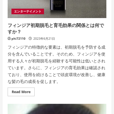
あ
る
の
エンターテイメント
か
徹
底
フィンジア初期脱毛と育毛効果の関係とは何で
検
証！
すか？
phi72110
2023年6月21日
フィンジアの特徴的な要素は、初期脱毛を予防する成
分を含んでいることです。そのため、フィンジアを使
用する人々が初期脱毛を経験する可能性は低いとされ
ています。さらに、フィンジアの育毛効果は確認され
ており、使用を続けることで頭皮環境が改善し、健康
な髪の毛の成長を促します。
Read
Read More
more
about
フ
ィ
ン
ジ