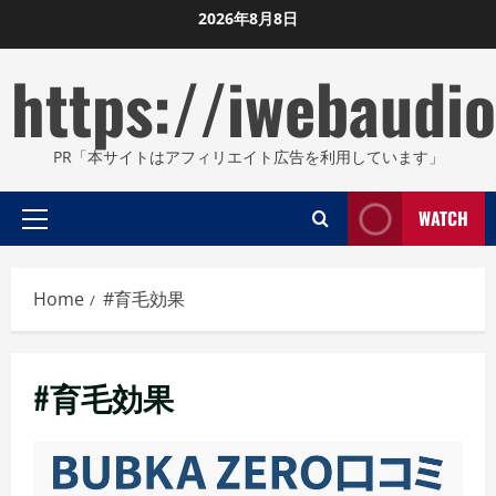
Skip
2026年8月8日
to
https://iwebaudio
content
PR「本サイトはアフィリエイト広告を利用しています」
WATCH
Primary
Menu
Home
#育毛効果
#育毛効果