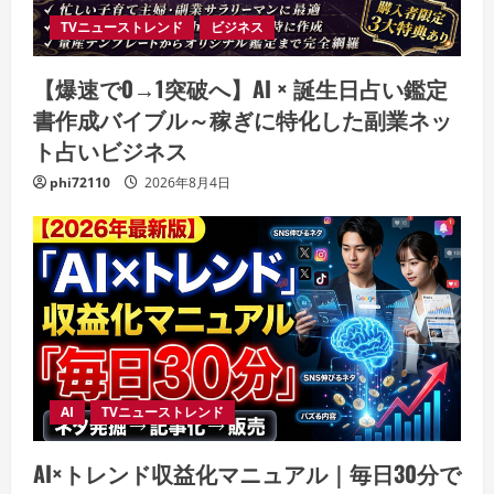
TVニューストレンド
ビジネス
【爆速で0→1突破へ】AI × 誕生日占い鑑定
書作成バイブル～稼ぎに特化した副業ネッ
ト占いビジネス
phi72110
2026年8月4日
AI
TVニューストレンド
AI×トレンド収益化マニュアル｜毎日30分で