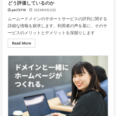
どう評価しているのか
phi72110
2023年9月22日
ムームードメインのサポートサービスの評判に関する
詳細な情報を探求します。利用者の声を基に、そのサ
ービスのメリットとデメリットを深掘りします
Read
Read More
more
about
ム
ー
ム
ー
ド
メ
イ
ン
サ
ポ
ー
ト
—
実
際
の
利
用