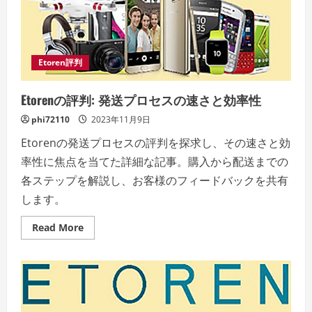
る！”
Etoren評判
Etorenの評判: 発送プロセスの速さと効率性
phi72110
2023年11月9日
Etorenの発送プロセスの評判を探求し、その速さと効
率性に焦点を当てた詳細な記事。購入から配送までの
各ステップを解説し、お客様のフィードバックを共有
します。
Read
Read More
more
about
Etoren
の
評
判:
発
送