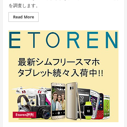
を調査します。
Read
Read More
more
about
Etoren
の
評
判:
顧
客
が
直
面
す
る
問
題
Etoren評判