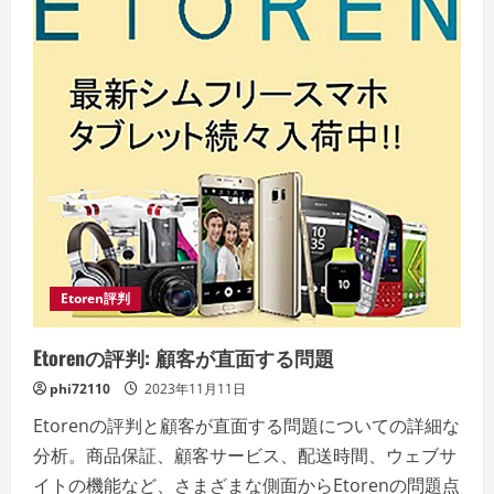
ー
ド
メ
イ
ン
の
評
判
は？
利
用
者
の
声
な
ど
紹
介！
Etoren評判
Etorenの評判: 顧客が直面する問題
phi72110
2023年11月11日
Etorenの評判と顧客が直面する問題についての詳細な
分析。商品保証、顧客サービス、配送時間、ウェブサ
イトの機能など、さまざまな側面からEtorenの問題点