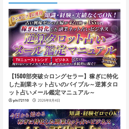
TVニューストレンド
ビジネス
【1500部突破☆ロングセラー】稼ぎに特化
した副業ネット占いのバイブル～逆算タロ
ット占いメール鑑定マニュアル～
phi72110
2026年8月4日