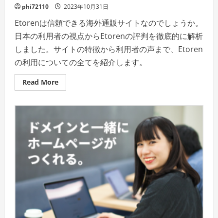
phi72110
2023年10月31日
Etorenは信頼できる海外通販サイトなのでしょうか。
日本の利用者の視点からEtorenの評判を徹底的に解析
しました。サイトの特徴から利用者の声まで、Etoren
の利用についての全てを紹介します。
Read
Read More
more
about
Etoren
の
評
判:
日
本
の
利
用
者
に
と
っ
て
の
信
頼
で