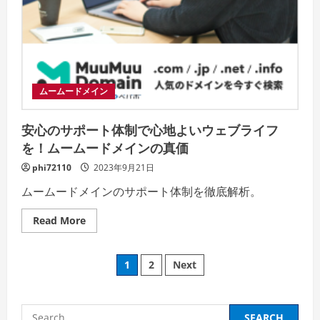
者
は
ど
う
評
価
し
て
い
ムームードメイン
る
の
か
安心のサポート体制で心地よいウェブライフ
を！ムームードメインの真価
phi72110
2023年9月21日
ムームードメインのサポート体制を徹底解析。
Read
Read More
more
about
安
Posts
心
1
2
Next
の
サ
pagination
ポ
ー
ト
Search
体