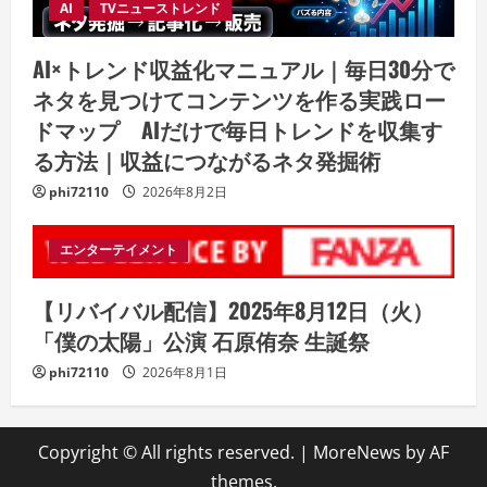
AI
TVニューストレンド
AI×トレンド収益化マニュアル｜毎日30分で
ネタを見つけてコンテンツを作る実践ロー
ドマップ AIだけで毎日トレンドを収集す
る方法｜収益につながるネタ発掘術
phi72110
2026年8月2日
エンターテイメント
【リバイバル配信】2025年8月12日（火）
「僕の太陽」公演 石原侑奈 生誕祭
phi72110
2026年8月1日
Copyright © All rights reserved.
|
MoreNews
by AF
themes.