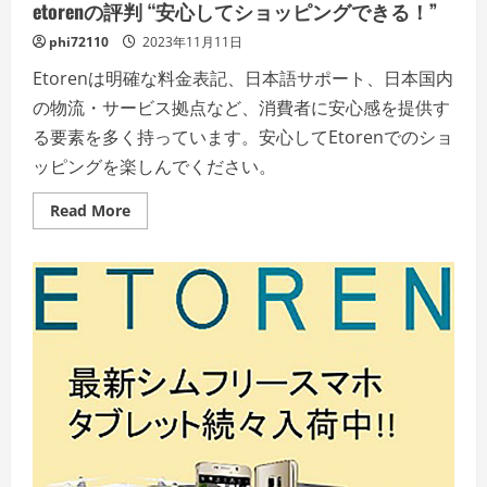
etorenの評判 “安心してショッピングできる！”
phi72110
2023年11月11日
Etorenは明確な料金表記、日本語サポート、日本国内
の物流・サービス拠点など、消費者に安心感を提供す
る要素を多く持っています。安心してEtorenでのショ
ッピングを楽しんでください。
Read
Read More
more
about
etoren
の
評
判
“安
心
し
て
シ
ョ
ッ
ピ
ン
グ
で
き