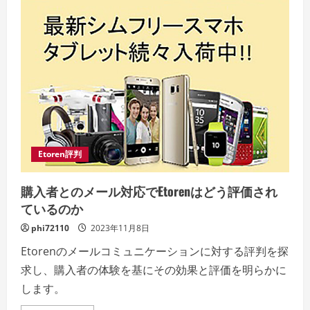
プ
ロ
セ
ス
の
速
さ
と
効
率
性
Etoren評判
購入者とのメール対応でEtorenはどう評価され
ているのか
phi72110
2023年11月8日
Etorenのメールコミュニケーションに対する評判を探
求し、購入者の体験を基にその効果と評価を明らかに
します。