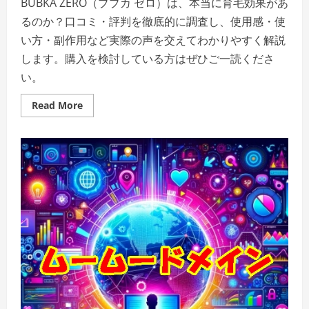
BUBKA ZERO（ブブカ ゼロ）は、本当に育毛効果があ
るのか？口コミ・評判を徹底的に調査し、使用感・使
い方・副作用など実際の声を交えてわかりやすく解説
します。購入を検討している方はぜひご一読くださ
い。
Read
Read More
more
about
BUBKA
ZERO
口
コ
ミ
評
判
を
全
て
公
開
｜
本
当
に
効
果
が