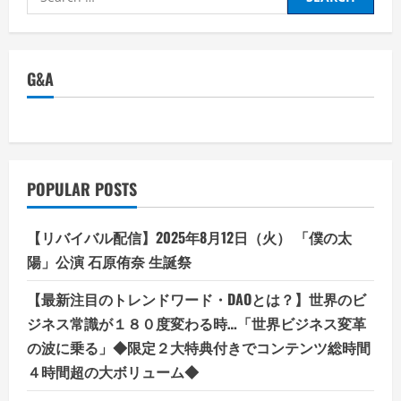
制
for:
で
心
地
よ
い
G&A
ウ
ェ
ブ
ラ
イ
フ
を！
ム
POPULAR POSTS
ー
ム
ー
ド
【リバイバル配信】2025年8月12日（火） 「僕の太
メ
イ
陽」公演 石原侑奈 生誕祭
ン
の
真
【最新注目のトレンドワード・DAOとは？】世界のビ
価
ジネス常識が１８０度変わる時…「世界ビジネス変革
の波に乗る」◆限定２大特典付きでコンテンツ総時間
４時間超の大ボリューム◆