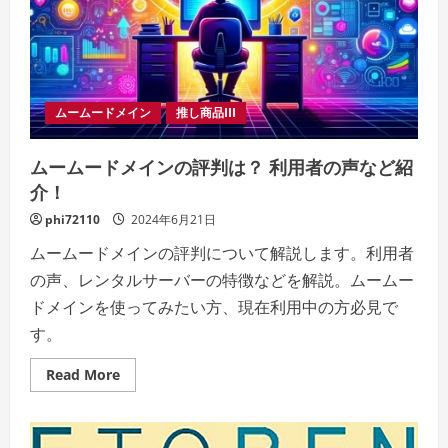
あ
る
の
か
徹
底
検
証！
ムームードメイン
推し商品III
ムームードメインの評判は？ 利用者の声など紹
介！
phi72110
2024年6月21日
ムームードメインの評判について解説します。利用者
の声、レンタルサーバーの特徴などを解説。ムームー
ドメインを使ってみたい方、現在利用中の方必見で
す。
Read
Read More
more
about
ム
ー
ム