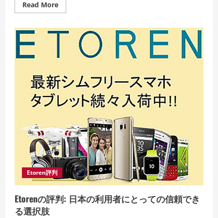
Read
Read More
more
about
購
入
者
と
の
メ
ー
ル
対
応
で
Etoren
は
ど
う
評
価
さ
れ
て
い
る
Etoren評判
の
か
Etorenの評判: 日本の利用者にとっての信頼でき
る選択肢