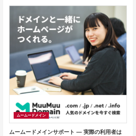
ム
ー
ム
ー
ド
メ
イ
ン
徹
底
解
説！
国
内
最
大
級
の
サ
ー
ビ
ス
の
魅
力
と
評
ムームードメイン
判
ムームードメインサポート — 実際の利用者は