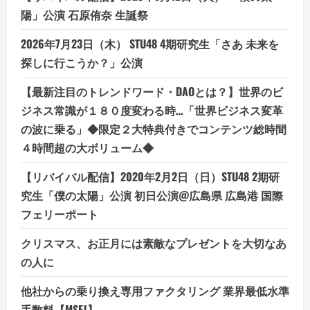
デ
メ
陽」公演 石原侑奈 生誕祭
リ
ッ
ト!!
2026年7月23日（木） STU48 4期研究生「さあ 未来を
【徹
底
探しに行こうか？」公演
解
説】
【最新注目のトレンドワード・DAOとは？】世界のビ
ジネス常識が１８０度変わる時…「世界ビジネス変革
の波に乗る」◆限定２大特典付きでコンテンツ総時間
４時間超の大ボリューム◆
【リバイバル配信】2020年2月2日（日）STU48 2期研
究生「僕の太陽」公演 初日公演@広島県 広島港 国際
フェリーポート
クリスマス、お正月には素敵なプレゼントを大切なあ
の人に
他社からの乗り換え専用ファクタリング 業界最低水準
手数料【MSFJ】