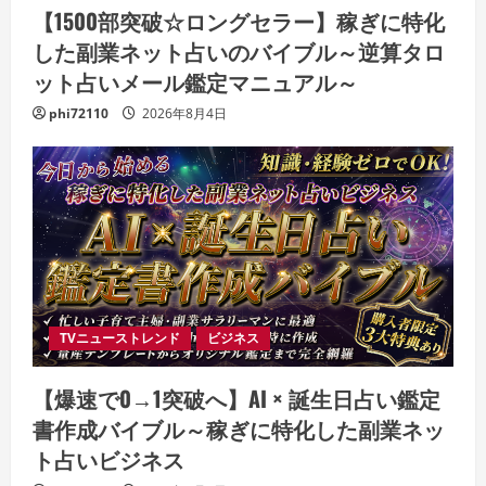
【1500部突破☆ロングセラー】稼ぎに特化
した副業ネット占いのバイブル～逆算タロ
ット占いメール鑑定マニュアル～
phi72110
2026年8月4日
TVニューストレンド
ビジネス
【爆速で0→1突破へ】AI × 誕生日占い鑑定
書作成バイブル～稼ぎに特化した副業ネッ
ト占いビジネス