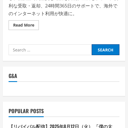
利な受取・返却、24時間365日のサポートで、海外で
のインターネット利用が快適に。
Read
Read More
more
about
グ
ロ
ー
Search
バ
ル
for:
WiFi
評
判、
良
い
G&A
口
コ
ミ、
悪
い
口
コ
ミ、
メ
POPULAR POSTS
リ
ッ
ト
と
【リバイバル配信】2025年8月12日（火） 「僕の太