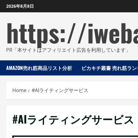
Skip
2026年8月8日
to
https://iweb
content
PR「本サイトはアフィリエイト広告を利用しています」
AMAZON売れ筋商品リスト分析
ピカキチ叢書 売れ筋ランキ
Home
#AIライティングサービス
#AIライティングサービス