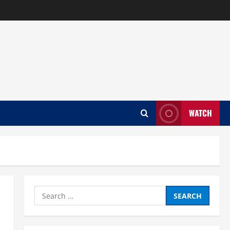
WATCH
Search
for: