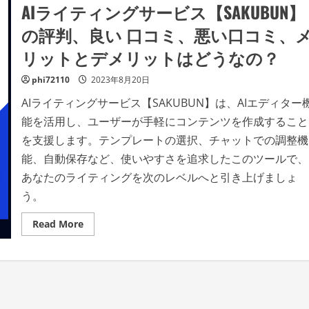
AIライティングサービス【SAKUBUN】
の評判、良い 口コミ、悪い口コミ、
リットとデメリットはどうなの？
phi72110
2023年8月20日
AIライティングサービス【SAKUBUN】は、AIエディター
能を活用し、ユーザーが手軽にコンテンツを作成すること
を支援します。テンプレートの選択、チャットでの調整機
能、自動保存など、使いやすさを追求したこのツールで、
あなたのライティングを次のレベルへと引き上げましょ
う。
Read
Read More
more
about
AI
ラ
イ
テ
ィ
ン