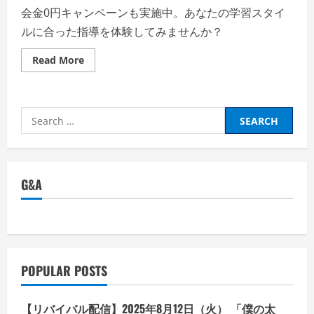
会金0円キャンペーンも実施中。あなたの学習スタイ
ルに合った指導を体験してみませんか？
Read
Read More
more
about
KEC
個
別
Search
指
導
for:
塾
メ
ビ
ウ
ス
G&A
【徹
底
解
説】
評
判、
良
い
口
POPULAR POSTS
コ
ミ、
悪
い
【リバイバル配信】2025年8月12日（火） 「僕の太