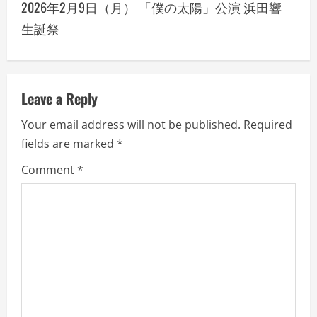
2026年2月9日（月） 「僕の太陽」公演 浜田響
n
生誕祭
a
v
Leave a Reply
i
Your email address will not be published.
Required
g
fields are marked
*
a
Comment
*
t
i
o
n