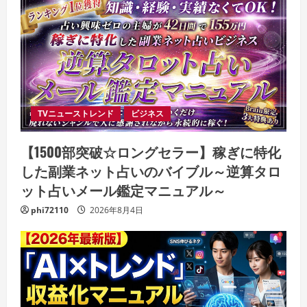
TVニューストレンド
ビジネス
【1500部突破☆ロングセラー】稼ぎに特化
した副業ネット占いのバイブル～逆算タロ
ット占いメール鑑定マニュアル～
phi72110
2026年8月4日