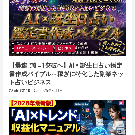
TVニューストレンド
ビジネス
【爆速で0→1突破へ】AI × 誕生日占い鑑定
書作成バイブル～稼ぎに特化した副業ネッ
ト占いビジネス
phi72110
2026年8月4日