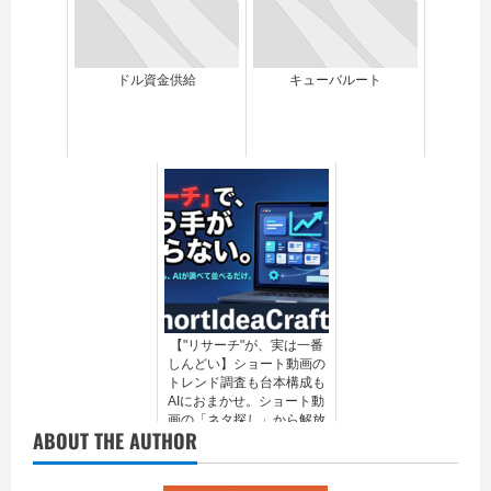
ドル資金供給
キューバルート
【"リサーチ"が、実は一番
しんどい】ショート動画の
トレンド調査も台本構成も
AIにおまかせ。ショート動
画の「ネタ探し」から解放
ABOUT THE AUTHOR
される台本＆リサーチツー
ル『ShortIdeaCrafter』