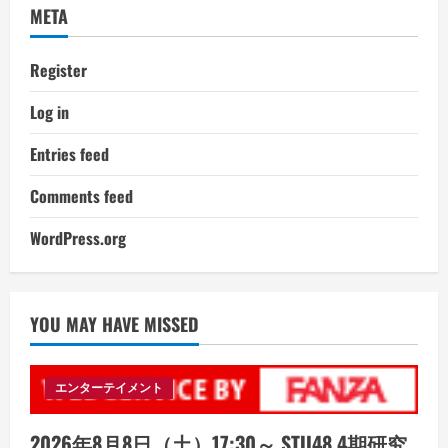
META
Register
Log in
Entries feed
Comments feed
WordPress.org
YOU MAY HAVE MISSED
エンターテイメント
2026年8月8日（土）17:30～ STU48 4期研究