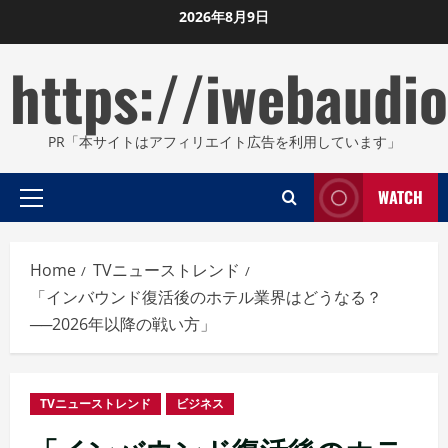
Skip
2026年8月9日
to
https://iwebaudio
content
PR「本サイトはアフィリエイト広告を利用しています」
WATCH
Primary
Menu
Home
TVニューストレンド
「インバウンド復活後のホテル業界はどうなる？
──2026年以降の戦い方」
TVニューストレンド
ビジネス