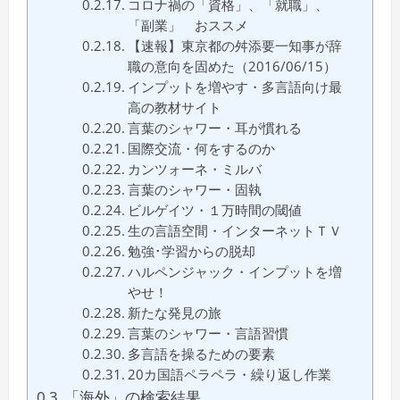
コロナ禍の「資格」、「就職」、
「副業」 おススメ
【速報】東京都の舛添要一知事が辞
職の意向を固めた（2016/06/15）
インプットを増やす・多言語向け最
高の教材サイト
言葉のシャワー・耳が慣れる
国際交流・何をするのか
カンツォーネ・ミルバ
言葉のシャワー・固執
ビルゲイツ・１万時間の閾値
生の言語空間・インターネットＴＶ
勉強･学習からの脱却
ハルペンジャック・インプットを増
やせ！
新たな発見の旅
言葉のシャワー・言語習慣
多言語を操るための要素
20カ国語ペラペラ・繰り返し作業
「海外」の検索結果