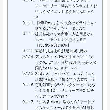
「50RICE」株式会社ジャクトリン
ク・カロリー・糖質５５%カット！お
いしくダイエットできるこんにゃく
米
【AIR Design】株式会社ガラパゴス・
勝てるデザインをデータとAIで
株式会社ハリオ商事・家庭用品から
ペット・アウトドア用品を販売
【HARIO NETSHOP】
育毛剤成分比較(試用1)&(試用2)
アズポケット株式会社 mixhost（ミ
ックスホスト）月額968円から使える
国内No1レンタルサーバー
22歳ハゲ、Ｍ字ハゲ、エム男（エム
オ)薄毛克服・「薄くても大丈夫」???
育毛阻害する5αリダクターゼ にはウ
ルトラ育毛剤・リニューアル新型チ
ャップアップが効く！
「お名前.com」 楽ちんWPワードプ
レスインストールできる理由は自動