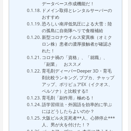
データベース作成機能だ！
ドメイン取得とレンタルサーバーの
おすすめ
恐ろしい南岸低気圧による大雪：陸
の孤島に自衛隊ヘリで食糧補給
新型コロナウイルス変異株（オミク
ロン株）患者の濃厚接触者が確認さ
れた！
コロナ禍の「資格」、「就職」、
「副業」 おススメ
育毛剤ディーパーDeeper 3D・育毛
剤比較ランキング, ブブカ、チャップ
アップ、ポリピュアEX（イクオス、
ペルソナ）と比較する!!
育毛剤「副作用」極める！
語学習得法・外国語を効率的に学ぶ
にはどうしたらよいのか？
大阪ビル火災死者**人、心肺停止***
人、男が火を付けた！？