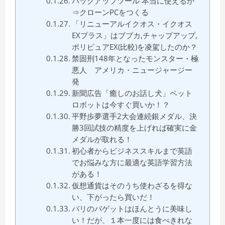
バックアップツール 本当に使えるか
⇒クローンPCをつくる
「リニューアルイクオス・イクオス
EXプラス」はブブカ,チャップアップ,
ポリピュアEX(比較)を凌駕したのか？
禁固刑148年となったモンスター・極
悪人 アメリカ・ニュージャージー
発
新聞広告「癒しのお話し犬」ペット
ロボットは今すぐ買いか！？
平野歩夢選手2大会連続銀メダル、決
勝3回試技の精度を上げれば確実に金
メダルが取れる！
初心者からビジネススキルまで英語
でお悩みな方に最適な英語学習方法
がある！
仮想通貨はそのうち使わざるを得な
い、下がったら買いだ！
パリのバゲットはほんとうに美味し
い！だが、１本一度には食べきれな