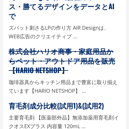
ス・勝てるデザインをデータとAI
で
ズバット刺さるLPの作り方 AIR Designは、
WEB広告のクリエイティブ …
株式会社ハリオ商事・家庭用品か
らペット・アウトドア用品を販売
【HARIO NETSHOP】
珈琲器具からキッチン用品まで豊富に取り揃え
ています【HARIO NETSHOP】 …
育毛剤成分比較(試用1)&(試用2)
主要育毛剤 【医薬部外品】無添加薬用育毛剤イ
クオスEXプラス 内容量 120mL …