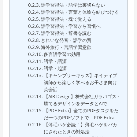
語学習得法・語学は裏切らない
語学習得法・言葉と体験を結びつける
語学習得法・塊で覚える
語学習得法・学習から習慣へ
語学習得法・辞書を読む
きれいな発音・語学の質
海外旅行・言語学習意欲
多言語学習の効用
語学・語源
語学・起源
【キャンブリーキッズ】ネイティブ
講師から楽しく学べるお子さま向け
英会話
【AIR Design】株式会社ガラパゴス・
勝てるデザインをデータとAIで
【PDF Extra】全てのPDFタスクをた
だ一つのPDFソフトで – PDF Extra
【薄毛ハゲ必読！】薄毛ハゲをバカ
にされたときの対処法