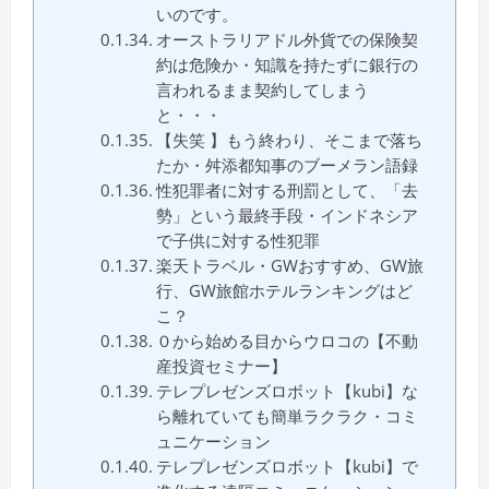
いのです。
オーストラリアドル外貨での保険契
約は危険か・知識を持たずに銀行の
言われるまま契約してしまう
と・・・
【失笑 】もう終わり、そこまで落ち
たか・舛添都知事のブーメラン語録
性犯罪者に対する刑罰として、「去
勢」という最終手段・インドネシア
で子供に対する性犯罪
楽天トラベル・GWおすすめ、GW旅
行、GW旅館ホテルランキングはど
こ？
０から始める目からウロコの【不動
産投資セミナー】
テレプレゼンズロボット【kubi】な
ら離れていても簡単ラクラク・コミ
ュニケーション
テレプレゼンズロボット【kubi】で