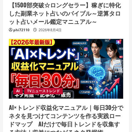
【1500部突破☆ロングセラー】稼ぎに特化
した副業ネット占いのバイブル～逆算タロ
ット占いメール鑑定マニュアル～
phi72110
2026年8月4日
AI
TVニューストレンド
AI×トレンド収益化マニュアル｜毎日30分で
ネタを見つけてコンテンツを作る実践ロー
ドマップ AIだけで毎日トレンドを収集す
る方法｜収益につながるネタ発掘術