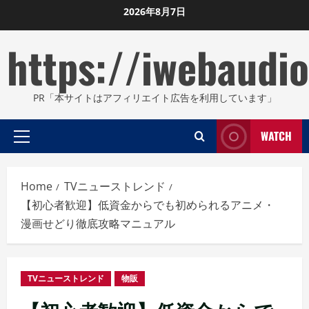
Skip
2026年8月7日
to
https://iwebaudio
content
PR「本サイトはアフィリエイト広告を利用しています」
WATCH
Primary
Menu
Home
TVニューストレンド
【初心者歓迎】低資金からでも初められるアニメ・
漫画せどり徹底攻略マニュアル
TVニューストレンド
物販