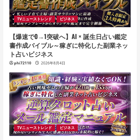
TVニューストレンド
ビジネス
【爆速で0→1突破へ】AI × 誕生日占い鑑定
書作成バイブル～稼ぎに特化した副業ネッ
ト占いビジネス
phi72110
2026年8月4日
TVニューストレンド
ビジネス