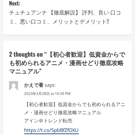
Next:
n
チュチュアンナ 【徹底解説】 評判、良い 口コ
a
ミ、悪い口コミ、メリットとデメリット!!
v
i
2 thoughts on “
【初心者歓迎】低資金からで
g
も初められるアニメ・漫画せどり徹底攻略
a
マニュアル
”
t
かえで看
says:
2023年3月28日 at 10:39 PM
i
【初心者歓迎】低資金からでも初められるアニ
o
メ・漫画せどり徹底攻略マニュアル
n
アイン＠トレンド転売
https://t.co/5pbBfZfOXU