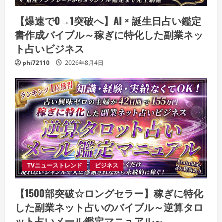
【爆速で0→1突破へ】AI × 誕生日占い鑑定
書作成バイブル～稼ぎに特化した副業ネッ
ト占いビジネス
phi72110
2026年8月4日
TVニューストレンド
ビジネス
【1500部突破☆ロングセラー】稼ぎに特化
した副業ネット占いのバイブル～逆算タロ
ット占いメール鑑定マニュアル～