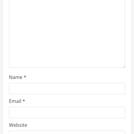
t
i
o
n
Name
*
Email
*
Website