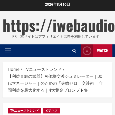
Skip
2026年8月10日
to
https://iwebaudio
content
PR「本サイトはアフィリエイト広告を利用しています」
WATCH
Primary
Menu
Home
TVニューストレンド
【利益直結の武器】AI価格交渉シュミレーター｜30
代マネージャー｜のための「失敗ゼロ」交渉術 ｜年
間利益を最大化する｜4大黄金プロンプト集
TVニューストレンド
ビジネス