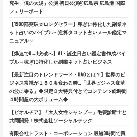
究生「僕の太陽」公演 初日公演@広島県 広島港 国際
フェリーポート
【1500部突破☆ロングセラー】稼ぎに特化した副業ネ
ット占いのバイブル～逆算タロット占いメール鑑定マ
ニュアル～
【爆速で0→1突破へ】AI × 誕生日占い鑑定書作成バイ
ブル～稼ぎに特化した副業ネット占いビジネス
【最新注目のトレンドワード・DAOとは？】世界のビ
ジネス常識が１８０度変わる時…「世界ビジネス変革
の波に乗る」◆限定２大特典付きでコンテンツ総時間
４時間超の大ボリューム◆
【ビオルチア】「大人女性シャンプー」毛髪診断士と
共同開発！株式会社ソーシャルテック
有限会社トラスト・コーポレーション 最短3時間で買