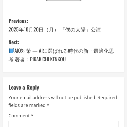
P
Previous:
o
2025年10月20日（月） 「僕の太陽」公演
s
Next:
AIO対策 — AIに選ばれる時代の新・最適化思
t
考 著者：PIKAKICHI KENKOU
n
a
v
Leave a Reply
Your email address will not be published.
Required
i
fields are marked
*
g
Comment
*
a