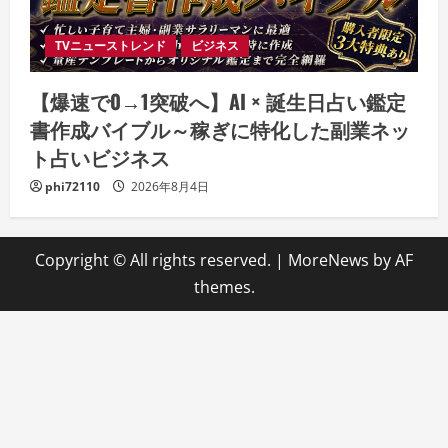
TVニューストレンド
ビジネス
【爆速で0→1突破へ】AI × 誕生日占い鑑定
書作成バイブル～稼ぎに特化した副業ネッ
ト占いビジネス
phi72110
2026年8月4日
Copyright © All rights reserved.
|
MoreNews
by AF
themes.