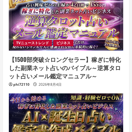
TVニューストレンド
ビジネス
【1500部突破☆ロングセラー】稼ぎに特化
した副業ネット占いのバイブル～逆算タロ
ット占いメール鑑定マニュアル～
phi72110
2026年8月4日