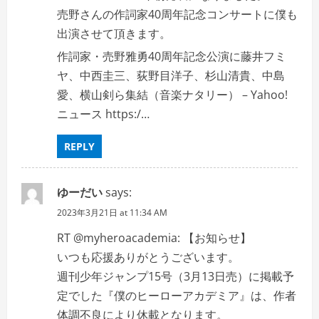
売野さんの作詞家40周年記念コンサートに僕も
出演させて頂きます。
作詞家・売野雅勇40周年記念公演に藤井フミ
ヤ、中西圭三、荻野目洋子、杉山清貴、中島
愛、横山剣ら集結（音楽ナタリー） – Yahoo!
ニュース https:/…
REPLY
ゆーだい
says:
2023年3月21日 at 11:34 AM
RT @myheroacademia: 【お知らせ】
いつも応援ありがとうございます。
週刊少年ジャンプ15号（3月13日売）に掲載予
定でした『僕のヒーローアカデミア』は、作者
体調不良により休載となります。