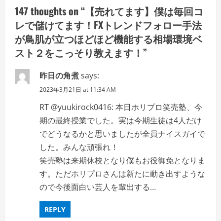
g
147 thoughts on “
【売れてます】僕は毎回コ
a
レで儲けてます！FXトレンドフォロー手法
が鳥肌が立つほどほど機能する相場環境ベ
t
スト２をこっそり教えます！
”
i
昨日の角煮
says:
o
2023年3月21日 at 11:34 AM
n
RT @yuukirock0416: 本日ホリプロ笑売塾、今
期の最終授業でした。実は今期生徒は4人だけ
でどうなるかと思いましたが全員ナイスガイで
した。みんな頑張れ！
笑売塾は来期休校となり僕もお役御免となりま
す。ただホリプロさんは新たに動き出すような
ので今後面白い芸人を輩出する…
REPLY