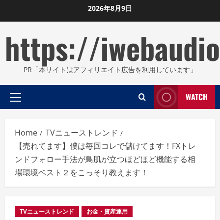
Skip
2026年8月9日
to
https://iwebaudio
content
PR「本サイトはアフィリエイト広告を利用しています」
WATCH
Primary
Menu
Home
TVニューストレンド
【売れてます】僕は毎回コレで儲けてます！FXトレ
ンドフォロー手法が鳥肌が立つほどほど機能する相
場環境ベスト２をこっそり教えます！
TVニューストレンド
お金・資産運用