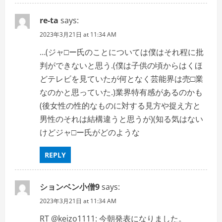
re-ta
says:
2023年3月21日 at 11:34 AM
…(ジャ□ー氏のことについては僕はそれ程に批
判ができないと思う.(僕は子供の頃からはくほ
どテレビを見ていたが何となく芸能界は売□業
なのかと思っていた.)業界特有感があるのかも
(後女性の性的なものに対する見方や捉え方と
男性のそれは結構違うと思うが)(知る気はない
けどジャ□ー氏がどのような
REPLY
ションベン小僧9
says:
2023年3月21日 at 11:34 AM
RT @keizo1111: 今朝発表になりました。