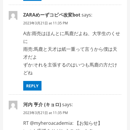
ZARAめーずコピペ改変bot
says:
2023年3月21日 at 11:35 PM
A吉:雨売はほんとに馬鹿だよね、大学生のくせ
に
雨売:馬鹿と天才は紙一重って言うから僕は天
才だよ
ずか:それを主張するのはいつも馬鹿の方だけ
どね
REPLY
河内 亨介 (キョロ)
says:
2023年3月21日 at 11:35 PM
RT @myheroacademia: 【お知らせ】