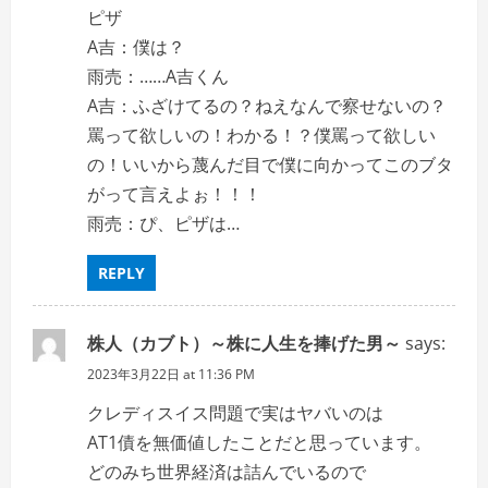
ピザ
A吉：僕は？
雨売：……A吉くん
A吉：ふざけてるの？ねえなんで察せないの？
罵って欲しいの！わかる！？僕罵って欲しい
の！いいから蔑んだ目で僕に向かってこのブタ
がって言えよぉ！！！
雨売：ぴ、ピザは…
REPLY
株人（カブト）～株に人生を捧げた男～
says:
2023年3月22日 at 11:36 PM
クレディスイス問題で実はヤバいのは
AT1債を無価値したことだと思っています。
どのみち世界経済は詰んでいるので