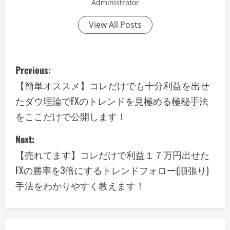
Administrator
View All Posts
P
Previous:
o
【簡単オススメ】コレだけでも十分利益を出せ
たダウ理論でFXのトレンドを見極める極秘手法
s
をここだけで公開します！
t
Next:
n
【売れてます】コレだけで利益１７万円出せた
a
FXの勝率を3倍にするトレンドフォロー(順張り)
手法をわかりやすく教えます！
v
i