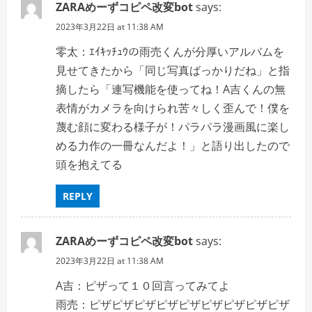
ZARAめーずコピペ改変bot
says:
2023年3月22日 at 11:38 AM
零太：ｴｲｷｯﾁｭｳの雨売くんが分厚いアルバムを
見せてきたから「同じ写真ばっかりだね」と指
摘したら「連写機能を使ってね！A吉くんの無
表情がカメラを向けられ苦々しく歪んで！僕を
蔑む顔に変わる様子が！パラパラ漫画風に楽し
める力作の一冊なんだよ！」と語り出したので
頭を抱えてる
REPLY
ZARAめーずコピペ改変bot
says:
2023年3月22日 at 11:38 AM
A吉：ピザって１０回言ってみてよ
雨売：ピザピザピザピザピザピザピザピザピザ