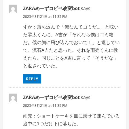
ZARAめーずコピペ改変bot
says:
2023年3月21日 at 11:35 PM
ずか：落ち込んで「俺なんてゴミだ…」と呟い
た零太くんに、A吉が「それなら僕はゴミ箱
だ。僕の胸に飛び込んでおいで！」と返してい
て、流石A吉だと思った。それを雨売くんに教
えたら、同じことをA吉に言って「そうだな」
と返されていた。
REPLY
ZARAめーずコピペ改変bot
says:
2023年3月21日 at 11:35 PM
雨売：ショートケーキを皿に乗せて運んでいる
途中に1つだけ下に落ちた。