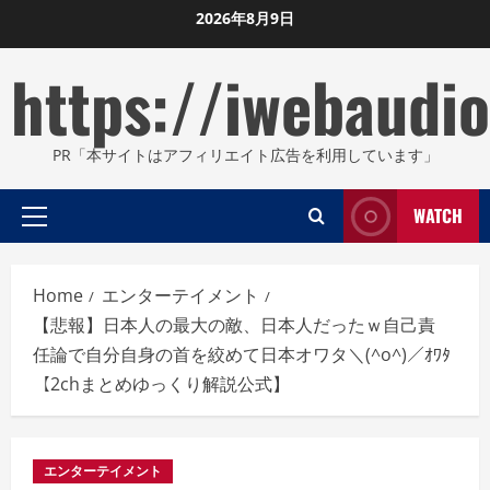
Skip
2026年8月9日
to
https://iwebaudio
content
PR「本サイトはアフィリエイト広告を利用しています」
WATCH
Primary
Menu
Home
エンターテイメント
【悲報】日本人の最大の敵、日本人だったｗ自己責
任論で自分自身の首を絞めて日本オワタ＼(^o^)／ｵﾜﾀ
【2chまとめゆっくり解説公式】
エンターテイメント