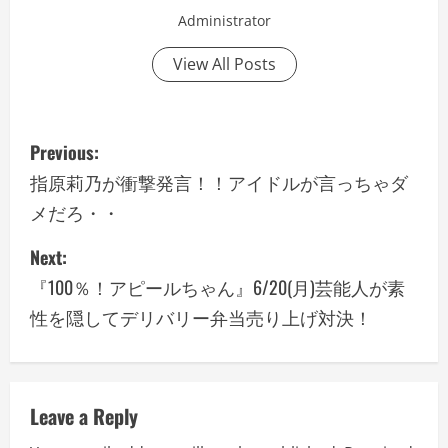
Administrator
View All Posts
P
Previous:
o
指原莉乃が衝撃発言！！アイドルが言っちゃダ
メだろ・・
s
Next:
t
『100％！アピールちゃん』6/20(月)芸能人が素
n
性を隠してデリバリー弁当売り上げ対決！
a
v
Leave a Reply
i