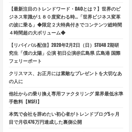
【最新注目のトレンドワード・DAOとは？】世界のビ
ジネス常識が１８０度変わる時…「世界ビジネス変革
の波に乗る」◆限定２大特典付きでコンテンツ総時間
４時間超の大ボリューム◆
【リバイバル配信】2020年2月2日（日）STU48 2期研
究生「僕の太陽」公演 初日公演@広島県 広島港 国際
フェリーポート
クリスマス、お正月には素敵なプレゼントを大切なあ
の人に
他社からの乗り換え専用ファクタリング 業界最低水準
手数料【MSFJ】
本気で会社を辞めたい初心者がトレンドブログ5ヶ月
目で月収476万円達成した裏側公開