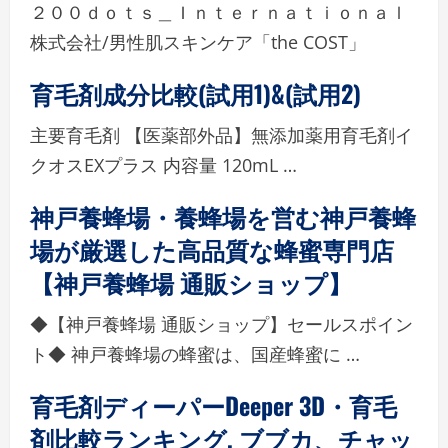
２００ｄｏｔｓ＿Ｉｎｔｅｒｎａｔｉｏｎａｌ
株式会社/男性肌スキンケア「the COST」
育毛剤成分比較(試用1)&(試用2)
主要育毛剤 【医薬部外品】無添加薬用育毛剤イ
クオスEXプラス 内容量 120mL …
神戸養蜂場・養蜂場を営む神戸養蜂
場が厳選した高品質な蜂蜜専門店
【神戸養蜂場 通販ショップ】
◆【神戸養蜂場 通販ショップ】セールスポイン
ト◆ 神戸養蜂場の蜂蜜は、国産蜂蜜に …
育毛剤ディーパーDeeper 3D・育毛
剤比較ランキング, ブブカ、チャッ