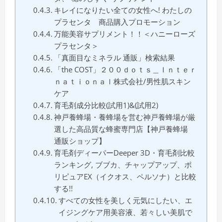
キレイになりたい全ての女性へ! わたしの
プラセンタ 商品購入プロモーション
万能美容サプリメント！！＜ハニーローズ
プラセンタ＞
「真面目なミネラル 通販」検索結果
「the COST」２００ｄｏｔｓ＿Ｉｎｔｅｒ
ｎａｔｉｏｎａｌ株式会社/男性肌スキン
ケア
育毛剤成分比較(試用1)&(試用2)
神戸養蜂場・養蜂場を営む神戸養蜂場が厳
選した高品質な蜂蜜専門店【神戸養蜂場
通販ショップ】
育毛剤ディーパーDeeper 3D・育毛剤比較
ランキング, ブブカ、チャップアップ、ポ
リピュアEX（イクオス、ペルソナ）と比較
する!!
すべての女性を美しく元気にしたい、エ
イジングケア用美容液、若々しい美肌で