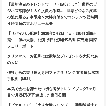
【最新注目のトレンドワード・DAOとは？】世界のビ
ジネス常識が１８０度変わる時…「世界ビジネス変革
の波に乗る」◆限定２大特典付きでコンテンツ総時間
４時間超の大ボリューム◆
【リバイバル配信】2020年2月2日（日）STU48 2期研
究生「僕の太陽」公演 初日公演@広島県 広島港 国際
フェリーポート
クリスマス、お正月には素敵なプレゼントを大切なあ
の人に
他社からの乗り換え専用ファクタリング 業界最低水準
手数料【MSFJ】
本気で会社を辞めたい初心者がトレンドブログ5ヶ月
目で月収476万円達成した裏側公開
【ビオルチア】「大人女性シャンプー」毛髪診断士と