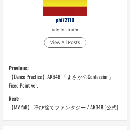
phi72110
Administrator
View All Posts
P
Previous:
o
【Dance Practice】AKB48 「まさかのConfession」
Fixed Point ver.
s
Next:
t
【MV full】 呼び捨てファンタジー / AKB48 [公式]
n
a