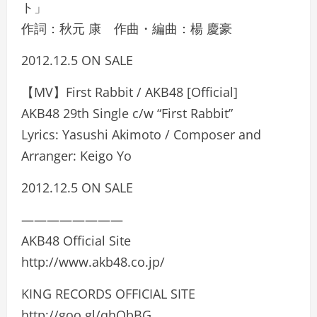
ト」
作詞：秋元 康 作曲・編曲：楊 慶豪
2012.12.5 ON SALE
【MV】First Rabbit / AKB48 [Official]
AKB48 29th Single c/w “First Rabbit”
Lyrics: Yasushi Akimoto / Composer and
Arranger: Keigo Yo
2012.12.5 ON SALE
————————
AKB48 Official Site
http://www.akb48.co.jp/
KING RECORDS OFFICIAL SITE
http://goo.gl/qhQbBG