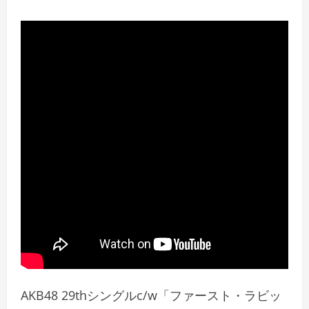
AKB48 29thシングルc/w「ファースト・ラビッ