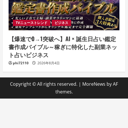
TVニューストレンド
ビジネス
【爆速で0→1突破へ】AI × 誕生日占い鑑定
書作成バイブル～稼ぎに特化した副業ネッ
ト占いビジネス
phi72110
2026年8月4日
Copyright © All rights reserved.
|
MoreNews
by AF
themes.