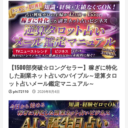
TVニューストレンド
ビジネス
【1500部突破☆ロングセラー】稼ぎに特化
した副業ネット占いのバイブル～逆算タロ
ット占いメール鑑定マニュアル～
phi72110
2026年8月4日