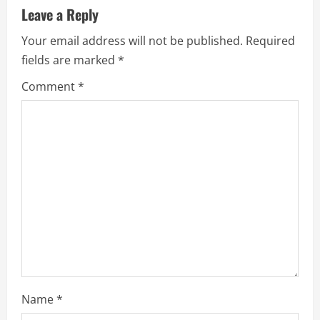
v
Leave a Reply
Your email address will not be published.
Required
i
fields are marked
*
g
Comment
*
a
t
i
o
n
Name
*