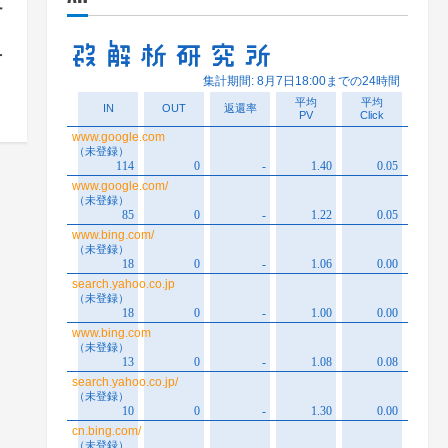
テ
方
術