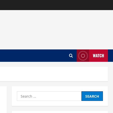
WATCH
Search
for: