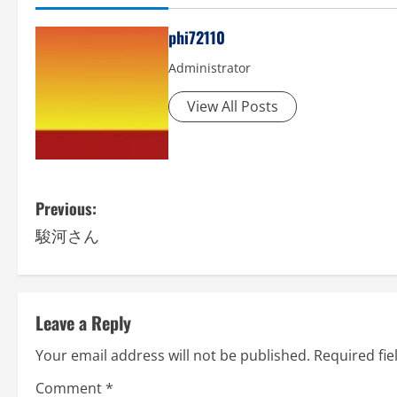
phi72110
Administrator
View All Posts
P
Previous:
駿河さん
o
s
t
Leave a Reply
n
Your email address will not be published.
Required fi
Comment
*