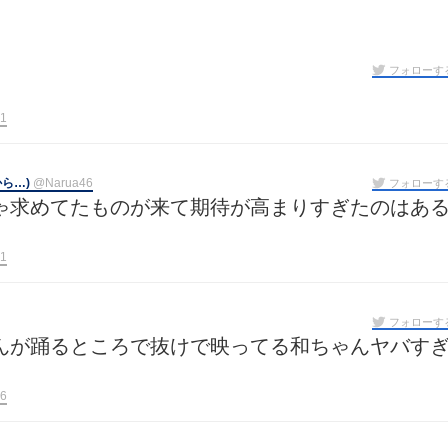
フォローす
1
ら…)
@Narua46
フォローす
ゃ求めてたものが来て期待が高まりすぎたのはあ
1
フォローす
んが踊るところで抜けで映ってる和ちゃんヤバす
6