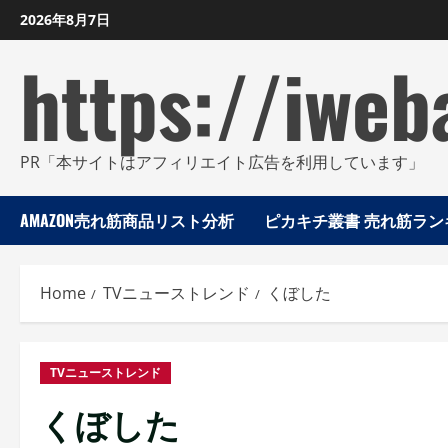
Skip
2026年8月7日
to
https://iweb
content
PR「本サイトはアフィリエイト広告を利用しています」
AMAZON売れ筋商品リスト分析
ピカキチ叢書 売れ筋ランキ
Home
TVニューストレンド
くぼした
TVニューストレンド
くぼした