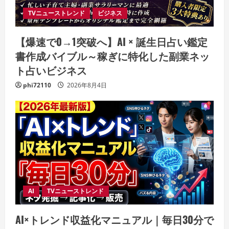
TVニューストレンド
ビジネス
【爆速で0→1突破へ】AI × 誕生日占い鑑定
書作成バイブル～稼ぎに特化した副業ネッ
ト占いビジネス
phi72110
2026年8月4日
AI
TVニューストレンド
AI×トレンド収益化マニュアル｜毎日30分で