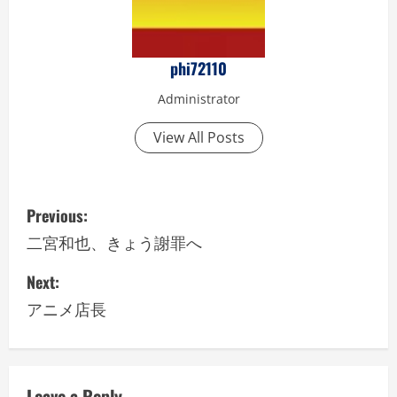
phi72110
Administrator
View All Posts
P
Previous:
o
二宮和也、きょう謝罪へ
s
Next:
アニメ店長
t
n
a
Leave a Reply