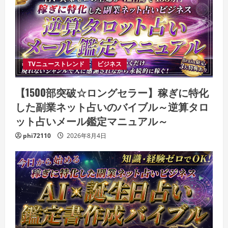
TVニューストレンド
ビジネス
【1500部突破☆ロングセラー】稼ぎに特化
した副業ネット占いのバイブル～逆算タロ
ット占いメール鑑定マニュアル～
phi72110
2026年8月4日