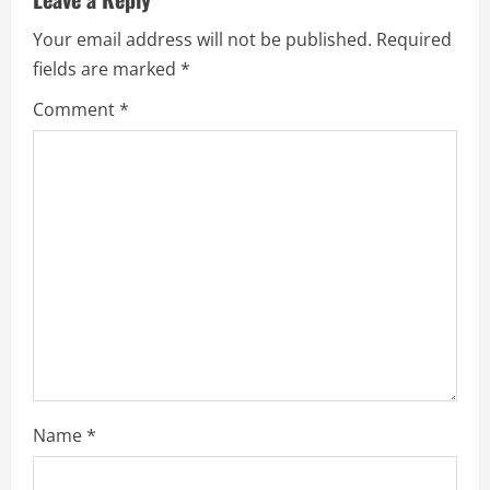
v
Your email address will not be published.
Required
fields are marked
*
i
Comment
*
g
a
t
i
o
n
Name
*