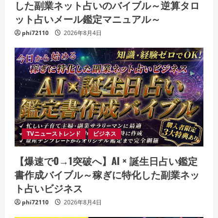
した副業ネット占いのバイブル～逆算タロ
ット占いメール鑑定マニュアル～
phi72110
2026年8月4日
TVニューストレンド
ビジネス
【爆速で0→1突破へ】AI × 誕生日占い鑑定
書作成バイブル～稼ぎに特化した副業ネッ
ト占いビジネス
phi72110
2026年8月4日