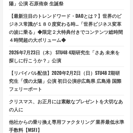
陽」公演 石原侑奈 生誕祭
【最新注目のトレンドワード・DAOとは？】世界のビ
ジネス常識が１８０度変わる時…「世界ビジネス変革
の波に乗る」◆限定２大特典付きでコンテンツ総時間
４時間超の大ボリューム◆
2026年7月23日（木） STU48 4期研究生「さあ 未来を
探しに行こうか？」公演
【リバイバル配信】2020年2月2日（日）STU48 2期研
究生「僕の太陽」公演 初日公演@広島県 広島港 国際
フェリーポート
クリスマス、お正月には素敵なプレゼントを大切なあ
の人に
他社からの乗り換え専用ファクタリング 業界最低水準
手数料【MSFJ】