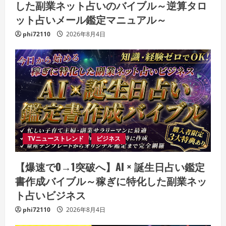
した副業ネット占いのバイブル～逆算タロ
ット占いメール鑑定マニュアル～
phi72110
2026年8月4日
TVニューストレンド
ビジネス
【爆速で0→1突破へ】AI × 誕生日占い鑑定
書作成バイブル～稼ぎに特化した副業ネッ
ト占いビジネス
phi72110
2026年8月4日