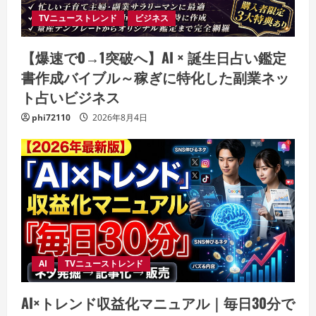
TVニューストレンド
ビジネス
【爆速で0→1突破へ】AI × 誕生日占い鑑定
書作成バイブル～稼ぎに特化した副業ネッ
ト占いビジネス
phi72110
2026年8月4日
AI
TVニューストレンド
AI×トレンド収益化マニュアル｜毎日30分で