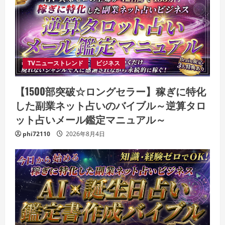
TVニューストレンド
ビジネス
【1500部突破☆ロングセラー】稼ぎに特化
した副業ネット占いのバイブル～逆算タロ
ット占いメール鑑定マニュアル～
phi72110
2026年8月4日