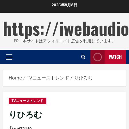
Skip
2026年8月8日
to
https://iwebaudio
content
PR「本サイトはアフィリエイト広告を利用しています」
WATCH
Primary
Menu
Home
TVニューストレンド
りひろむ
TVニューストレンド
りひろむ
phi72110