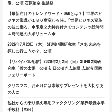
陽」公演 石原侑奈 生誕祭
【最新注目のトレンドワード・DAOとは？】世界のビ
ジネス常識が１８０度変わる時…「世界ビジネス変革
の波に乗る」◆限定２大特典付きでコンテンツ総時間
４時間超の大ボリューム◆
2026年7月23日（木） STU48 4期研究生「さあ 未来を
探しに行こうか？」公演
【リバイバル配信】2020年2月2日（日）STU48 2期研
究生「僕の太陽」公演 初日公演@広島県 広島港 国際
フェリーポート
クリスマス、お正月には素敵なプレゼントを大切なあ
の人に
他社からの乗り換え専用ファクタリング 業界最低水準
手数料【MSFJ】