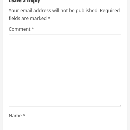
v
Your email address will not be published.
Required
fields are marked
*
i
Comment
*
g
a
t
i
o
n
Name
*