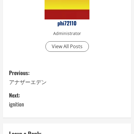
phi72110
Administrator
View All Posts
P
Previous:
o
アナザーエデン
s
Next:
ignition
t
n
a
Leave a Reply