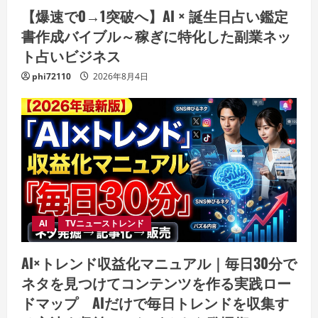
【爆速で0→1突破へ】AI × 誕生日占い鑑定
書作成バイブル～稼ぎに特化した副業ネッ
ト占いビジネス
phi72110
2026年8月4日
AI
TVニューストレンド
AI×トレンド収益化マニュアル｜毎日30分で
ネタを見つけてコンテンツを作る実践ロー
ドマップ AIだけで毎日トレンドを収集す