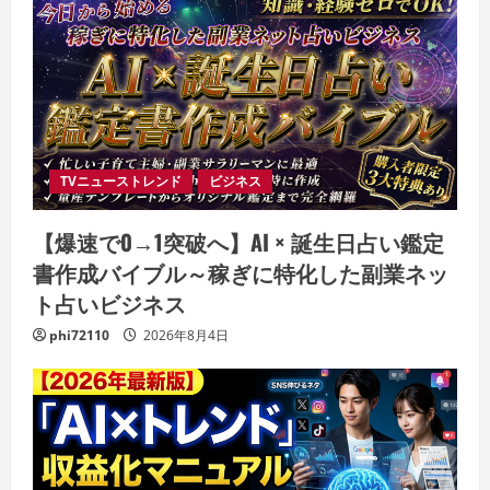
TVニューストレンド
ビジネス
【爆速で0→1突破へ】AI × 誕生日占い鑑定
書作成バイブル～稼ぎに特化した副業ネッ
ト占いビジネス
phi72110
2026年8月4日