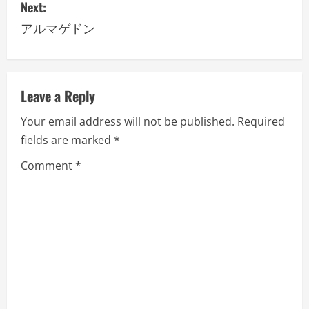
s
Next:
アルマゲドン
t
n
a
Leave a Reply
v
Your email address will not be published.
Required
fields are marked
*
i
Comment
*
g
a
t
i
o