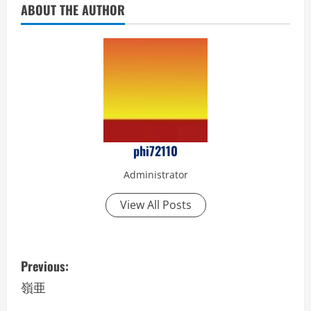
ABOUT THE AUTHOR
phi72110
Administrator
View All Posts
P
Previous:
o
嶺亜