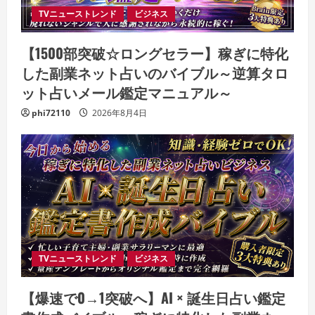
TVニューストレンド
ビジネス
【1500部突破☆ロングセラー】稼ぎに特化
した副業ネット占いのバイブル～逆算タロ
ット占いメール鑑定マニュアル～
phi72110
2026年8月4日
TVニューストレンド
ビジネス
【爆速で0→1突破へ】AI × 誕生日占い鑑定