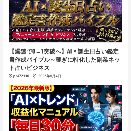
TVニューストレンド
ビジネス
【爆速で0→1突破へ】AI × 誕生日占い鑑定
書作成バイブル～稼ぎに特化した副業ネッ
ト占いビジネス
phi72110
2026年8月4日