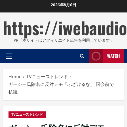
Skip
2026年8月6日
to
https://iwebaudio
content
PR「本サイトはアフィリエイト広告を利用しています」
WATCH
Primary
Menu
Home
TVニューストレンド
ガーシー氏除名に反対デモ「ふざけるな」 国会前で
抗議
TVニューストレンド