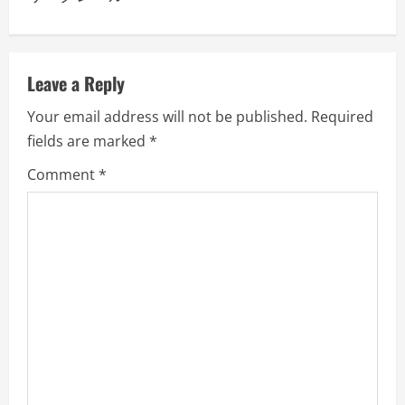
t
n
a
Leave a Reply
v
Your email address will not be published.
Required
fields are marked
*
i
Comment
*
g
a
t
i
o
n