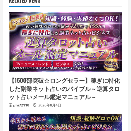
RELATED NEWS
TVニューストレンド
ビジネス
【1500部突破☆ロングセラー】稼ぎに特化
した副業ネット占いのバイブル～逆算タロ
ット占いメール鑑定マニュアル～
phi72110
2026年8月4日