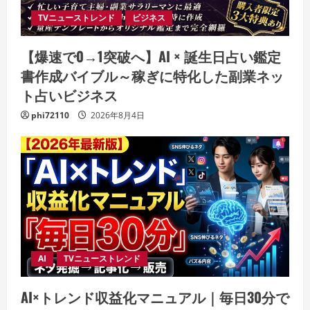
TVニューストレンド
ビジネス
【爆速で0→1突破へ】AI × 誕生日占い鑑定
書作成バイブル～稼ぎに特化した副業ネッ
ト占いビジネス
phi72110
2026年8月4日
AI
TVニューストレンド
AI×トレンド収益化マニュアル｜毎日30分で