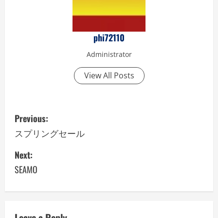
phi72110
Administrator
View All Posts
P
Previous:
o
スプリングセール
s
Next:
SEAMO
t
n
a
Leave a Reply