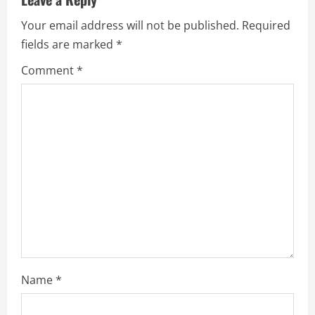
v
Your email address will not be published.
Required
fields are marked
*
i
Comment
*
g
a
t
i
o
n
Name
*