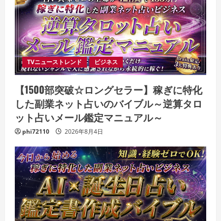
TVニューストレンド
ビジネス
【1500部突破☆ロングセラー】稼ぎに特化
した副業ネット占いのバイブル～逆算タロ
ット占いメール鑑定マニュアル～
phi72110
2026年8月4日