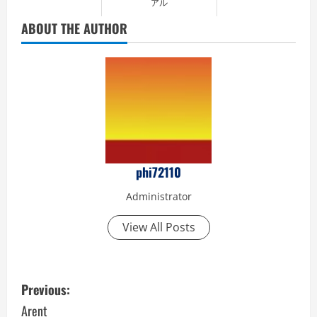
アル
ABOUT THE AUTHOR
phi72110
Administrator
View All Posts
P
Previous:
o
Arent