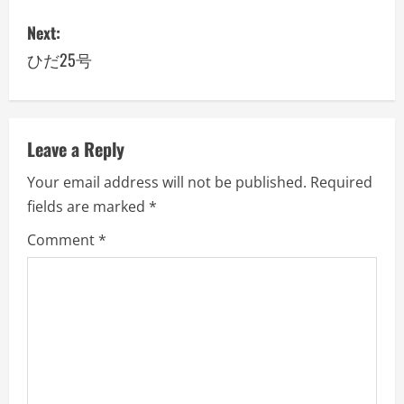
s
Next:
ひだ25号
t
n
a
Leave a Reply
v
Your email address will not be published.
Required
fields are marked
*
i
Comment
*
g
a
t
i