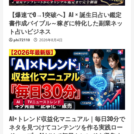
【爆速で0→1突破へ】AI × 誕生日占い鑑定
書作成バイブル～稼ぎに特化した副業ネッ
ト占いビジネス
phi72110
2026年8月4日
AI
TVニューストレンド
AI×トレンド収益化マニュアル｜毎日30分で
ネタを見つけてコンテンツを作る実践ロー