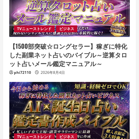
TVニューストレンド
ビジネス
【1500部突破☆ロングセラー】稼ぎに特化
した副業ネット占いのバイブル～逆算タロ
ット占いメール鑑定マニュアル～
phi72110
2026年8月4日
TVニューストレンド
ビジネス