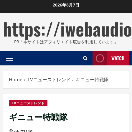
Skip
2026年8月7日
to
https://iwebaudio
content
PR「本サイトはアフィリエイト広告を利用しています」
WATCH
Primary
Menu
Home
TVニューストレンド
ギニュー特戦隊
TVニューストレンド
ギニュー特戦隊
phi72110