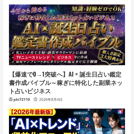
TVニューストレンド
ビジネス
【爆速で0→1突破へ】AI × 誕生日占い鑑定
書作成バイブル～稼ぎに特化した副業ネッ
ト占いビジネス
phi72110
2026年8月4日