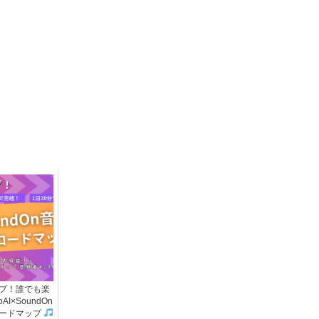
プ！誰でも楽
I×SoundOn
ードマップ