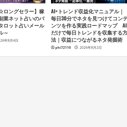
破☆ロングセラー】稼
AI×トレンド収益化マニュアル｜
副業ネット占いのバ
毎日30分でネタを見つけてコン
タロット占いメール
ンツを作る実践ロードマップ AI
ル～
だけで毎日トレンドを収集する
法｜収益につながるネタ発掘
026年8月4日
phi72110
2026年8月2日