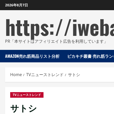
Skip
2026年8月7日
to
https://iweb
content
PR「本サイトはアフィリエイト広告を利用しています」
AMAZON売れ筋商品リスト分析
ピカキチ叢書 売れ筋ランキ
Home
TVニューストレンド
サトシ
TVニューストレンド
サトシ