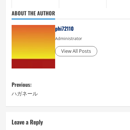
ABOUT THE AUTHOR
phi72110
Administrator
View All Posts
P
Previous:
ハガネール
o
s
t
Leave a Reply