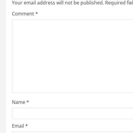
n
Your email address will not be published.
Required fi
a
Comment
*
v
i
g
a
t
i
o
Name
*
n
Email
*