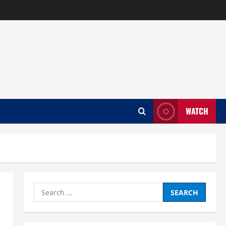
WATCH
Search
for: