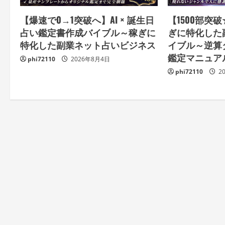
【爆速で0→1突破へ】AI × 誕生日
【1500部突
占い鑑定書作成バイブル～稼ぎに
ぎに特化した
特化した副業ネット占いビジネス
イブル～逆算
鑑定マニュア
phi72110
2026年8月4日
phi72110
2